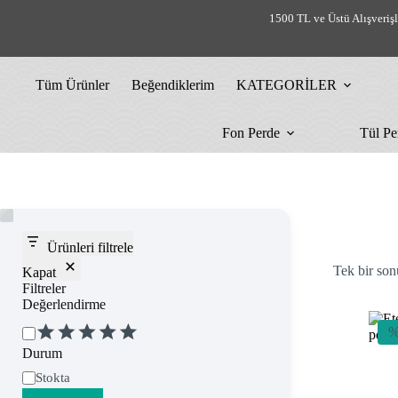
Skip
1500 TL ve Üstü Alışveriş
to
content
Tüm Ürünler
Beğendiklerim
KATEGORİLER
Fon Perde
Tül Pe
Ürünleri filtrele
Tek bir son
Kapat
Filtreler
Değerlendirme
Değerlendirme
%
Durum
Uygunluk
Stokta