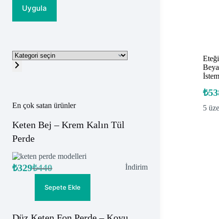
Uygula
Kategori
Eteği
seçin
Beya
İste
₺
53
En çok satan ürünler
5 üz
Keten Bej – Krem Kalın Tül
Perde
₺
329
₺
440
İndirimdeki
İndirim
Orijinal
Şu
ürün
fiyat:
andaki
fiyat:
₺440.
Sepete Ekle
₺329.
Düz Keten Fon Perde – Koyu