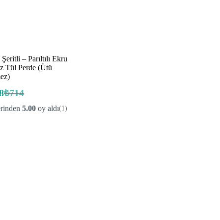
 Şeritli – Parıltılı Ekru
z Tül Perde (Ütü
mez)
8
₺
714
Orijinal
Şu
fiyat:
andaki
erinden
5.00
oy aldı
(1)
fiyat:
₺714.
₺538.