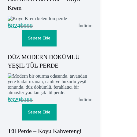
Krem
₺
824
₺
990
İndirimdeki
İndirim
Orijinal
Şu
ürün
fiyat:
andaki
fiyat:
₺990.
Sepete Ekle
₺824.
DÜZ MODERN DÖKÜMLÜ
YEŞİL TÜL PERDE
₺
329
₺
385
İndirimdeki
İndirim
Orijinal
Şu
ürün
fiyat:
andaki
fiyat:
₺385.
Sepete Ekle
₺329.
Tül Perde – Koyu Kahverengi