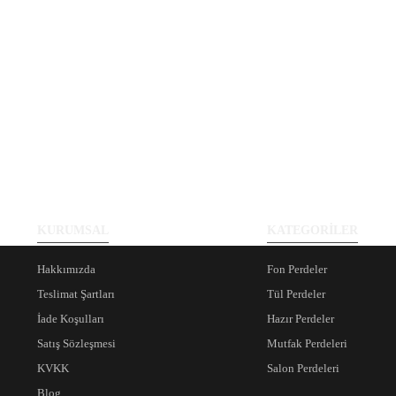
KURUMSAL
KATEGORİLER
Hakkımızda
Fon Perdeler
Teslimat Şartları
Tül Perdeler
İade Koşulları
Hazır Perdeler
Satış Sözleşmesi
Mutfak Perdeleri
KVKK
Salon Perdeleri
Blog