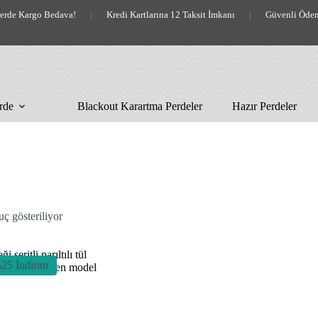
lerde Kargo Bedava!
|
Kredi Kartlarına 12 Taksit İmkanı
|
Güvenli Öde
rde
Blackout Karartma Perdeler
Hazır Perdeler
uç gösteriliyor
25 İndirim