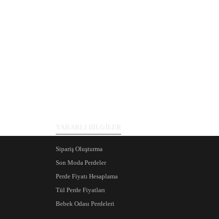
YARARLI BİLGİLER
Sipariş Oluşturma
Son Moda Perdeler
Perde Fiyatı Hesaplama
Tül Perde Fiyatları
Bebek Odası Perdeleri