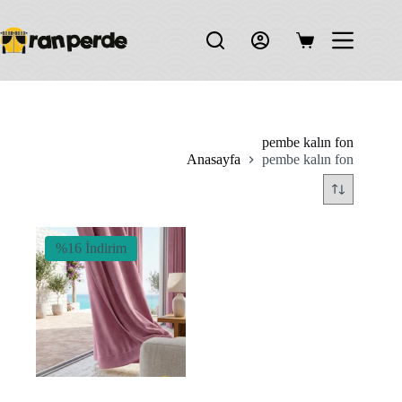
Skip
to
content
Shopping
cart
pembe kalın fon
Anasayfa
pembe kalın fon
%16 İndirim