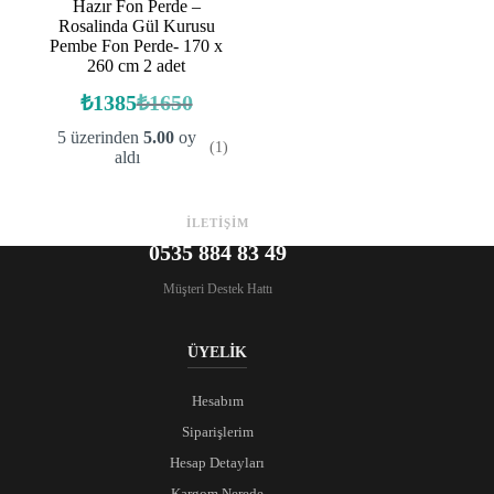
Hazır Fon Perde –
Rosalinda Gül Kurusu
Pembe Fon Perde- 170 x
260 cm 2 adet
₺
1385
₺
1650
Orijinal
Şu
fiyat:
andaki
5 üzerinden
5.00
oy
(1)
fiyat:
₺1650.
aldı
₺1385.
İLETİŞİM
0535 884 83 49
Müşteri Destek Hattı
ÜYELİK
Hesabım
Siparişlerim
Hesap Detayları
Kargom Nerede