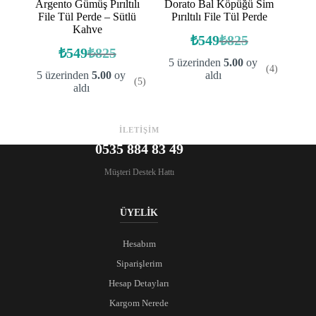
Argento Gümüş Pırıltılı
Dorato Bal Köpüğü Sim
File Tül Perde – Sütlü
Pırıltılı File Tül Perde
Kahve
₺
549
₺
825
Orijinal
Şu
₺
549
₺
825
Orijinal
Şu
fiyat:
andaki
5 üzerinden
5.00
oy
(4)
fiyat:
andaki
fiyat:
₺825.
5 üzerinden
5.00
oy
aldı
(5)
fiyat:
₺825.
₺549.
aldı
₺549.
İLETİŞİM
0535 884 83 49
Müşteri Destek Hattı
ÜYELİK
Hesabım
Siparişlerim
Hesap Detayları
Kargom Nerede