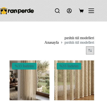
Skip
to
content
Shopping
cart
pırıltılı tül modelleri
Anasayfa
pırıltılı tül modelleri
%33 İndirim
%33 İndirim