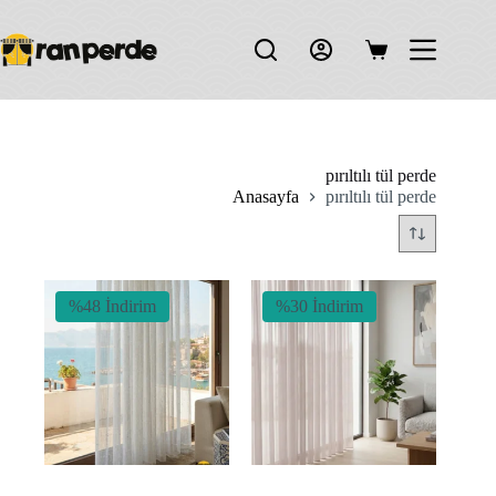
Skip
to
content
Shopping
cart
pırıltılı tül perde
Anasayfa
pırıltılı tül perde
%48 İndirim
%30 İndirim