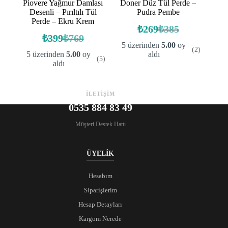
Piovere Yağmur Damlası
Doner Düz Tül Perde –
Desenli – Pırıltılı Tül
Pudra Pembe
Perde – Ekru Krem
₺
269
₺
385
Orijinal
Şu
₺
399
₺
769
Orijinal
Şu
fiyat:
andaki
5 üzerinden
5.00
oy
(2)
fiyat:
andaki
fiyat:
₺385.
5 üzerinden
5.00
oy
aldı
(5)
fiyat:
₺769.
₺269.
aldı
₺399.
İLETİŞİM
0535 884 83 49
Müşteri Destek Hattı
ÜYELİK
Hesabım
Siparişlerim
Hesap Detayları
Kargom Nerede