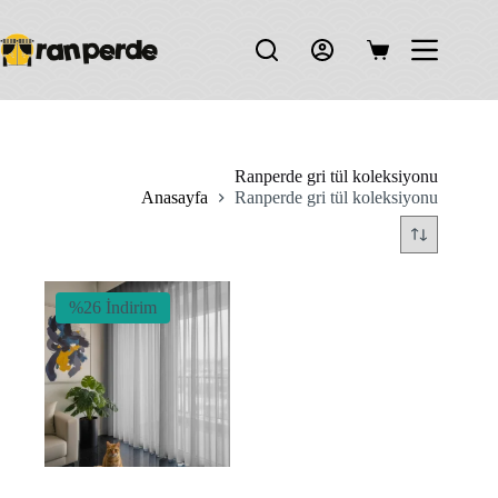
Skip
to
content
Shopping
cart
Ranperde gri tül koleksiyonu
Anasayfa
Ranperde gri tül koleksiyonu
%26 İndirim