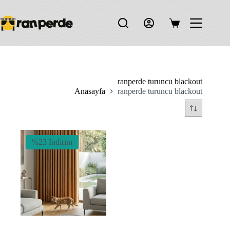
Skip
to
content
Shopping
cart
ranperde turuncu blackout
Anasayfa
ranperde turuncu blackout
%23 İndirim