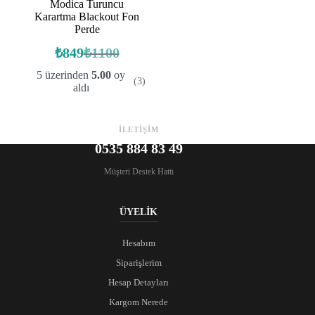
Modica Turuncu
Karartma Blackout Fon
Perde
₺
849
₺
1100
Orijinal
Şu
fiyat:
andaki
5 üzerinden
5.00
oy
(3)
fiyat:
₺1100.
aldı
₺849.
İLETİŞİM
0535 884 83 49
Müşteri Destek Hattı
ÜYELİK
Hesabım
Siparişlerim
Hesap Detayları
Kargom Nerede