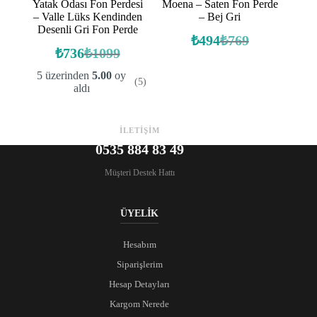
Yatak Odası Fon Perdesi
Moena – Saten Fon Perde
– Valle Lüks Kendinden
– Bej Gri
Desenli Gri Fon Perde
₺
494
₺
769
Orijinal
Şu
₺
736
₺
1099
Orijinal
Şu
fiyat:
andaki
fiyat:
andaki
fiyat:
₺769.
5 üzerinden
5.00
oy
(5)
fiyat:
₺1099.
₺494.
aldı
₺736.
İLETİŞİM
0535 884 83 49
Müşteri Destek Hattı
ÜYELİK
Hesabım
Siparişlerim
Hesap Detayları
Kargom Nerede