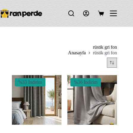
Skip
to
content
Shopping
cart
rüstik gri fon
Anasayfa
rüstik gri fon
%33 İndirim
%36 İndirim