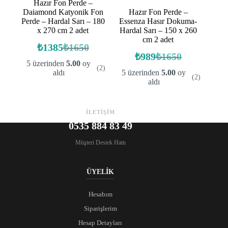
Hazır Fon Perde –
Daiamond Katyonik Fon
Hazır Fon Perde –
Perde – Hardal Sarı – 180
Essenza Hasır Dokuma-
x 270 cm 2 adet
Hardal Sarı – 150 x 260
cm 2 adet
₺
1385
₺
1650
Orijinal
Şu
₺
989
₺
1650
fiyat:
andaki
Orijinal
Şu
5 üzerinden
5.00
oy
(2)
fiyat:
fiyat:
andaki
₺1650.
aldı
5 üzerinden
5.00
oy
(2)
fiyat:
₺1385.
₺1650.
aldı
₺989.
İLETİŞİM
0535 884 83 49
Müşteri Destek Hattı
ÜYELİK
Hesabım
Siparişlerim
Hesap Detayları