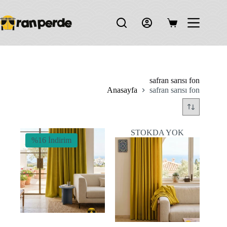
Skip
to
content
Shopping
cart
safran sarısı fon
Anasayfa
safran sarısı fon
STOKDA YOK
%16 İndirim