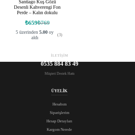
Santiago Kuş Gözü
Desenli Kahverengi Fon
Perde – Kalın dokulu
₺
659
₺
769
Orijinal
Şu
fiyat:
andaki
5 üzerinden
5.00
oy
(3)
fiyat:
₺769.
aldı
₺659.
İLETİŞİM
0535 884 83 49
Müşteri Destek Hattı
ÜYELİK
Hesabım
Siparişlerim
Hesap Detayları
Kargom Nerede