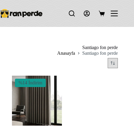
Skip
to
content
Shopping
cart
Santiago fon perde
Anasayfa
Santiago fon perde
%14 İndirim