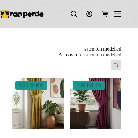
Skip
to
content
Shopping
cart
saten fon modelleri
Anasayfa
saten fon modelleri
%28 İndirim
%39 İndirim