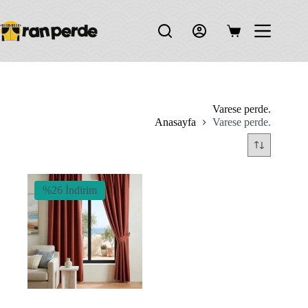
Skip
to
content
Shopping
cart
Varese perde.
Anasayfa
Varese perde.
%26 İndirim