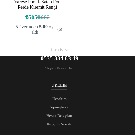
Varese Parlak Saten Fon
Perde Kiremit Rengi
₺
505
₺
682
Orijinal
Şu
fiyat:
andaki
5 üzerinden
5.00
oy
(6)
fiyat:
₺682.
aldı
₺505.
İLETİŞİM
0535 884 83 49
Müşteri Destek Hattı
ÜYELİK
Hesabım
Siparişlerim
Hesap Detayları
Kargom Nerede