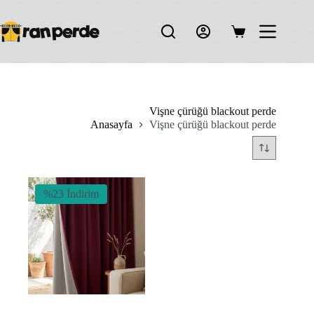
Skip
to
content
Shopping
cart
Vişne çürüğü blackout perde
Anasayfa
Vişne çürüğü blackout perde
%23 İndirim