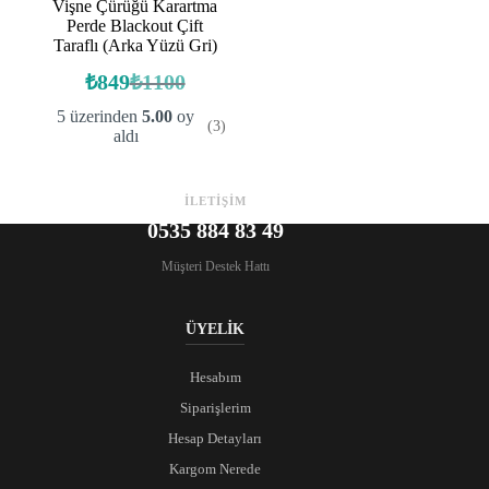
Vişne Çürüğü Karartma
Perde Blackout Çift
Taraflı (Arka Yüzü Gri)
₺
849
₺
1100
Orijinal
Şu
fiyat:
andaki
5 üzerinden
5.00
oy
(3)
fiyat:
₺1100.
aldı
₺849.
İLETİŞİM
0535 884 83 49
Müşteri Destek Hattı
ÜYELİK
Hesabım
Siparişlerim
Hesap Detayları
Kargom Nerede