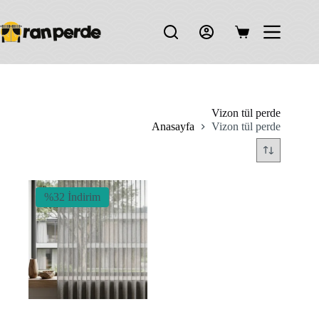
Skip
to
content
Shopping
cart
Vizon tül perde
Anasayfa
Vizon tül perde
%32 İndirim