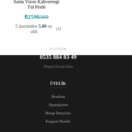
Santa Vizon Kahverengi
Tül Perde
₺
259
₺
380
Orijinal
Şu
fiyat:
andaki
5 üzerinden
5.00
oy
(4)
fiyat:
₺380.
aldı
₺259.
İLETİŞİM
0535 884 83 49
Müşteri Destek Hattı
ÜYELİK
Hesabım
Siparişlerim
Hesap Detayları
Kargom Nerede