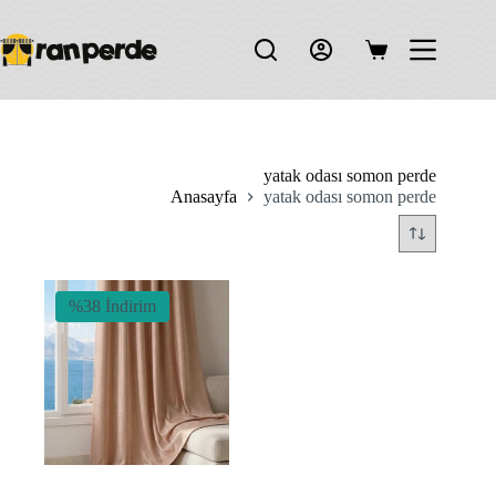
Skip
to
content
Shopping
cart
yatak odası somon perde
Anasayfa
yatak odası somon perde
%38 İndirim