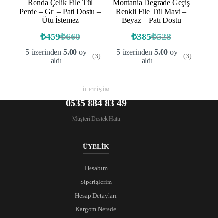
Ronda Çelik File Tül
Montania Degrade Geçiş
Perde – Gri – Pati Dostu –
Renkli File Tül Mavi –
Ütü İstemez
Beyaz – Pati Dostu
₺
459
₺
660
₺
385
₺
528
Orijinal
Şu
Orijinal
Şu
fiyat:
andaki
fiyat:
andaki
5 üzerinden
5.00
oy
5 üzerinden
5.00
oy
(3)
(3)
fiyat:
fiyat:
₺660.
₺528.
aldı
aldı
₺459.
₺385.
İLETİŞİM
0535 884 83 49
Müşteri Destek Hattı
ÜYELİK
Hesabım
Siparişlerim
Hesap Detayları
Kargom Nerede