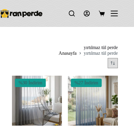
Skip
to
content
Shopping
cart
yırtılmaz tül perde
Anasayfa
yırtılmaz tül perde
%30 İndirim
%27 İndirim