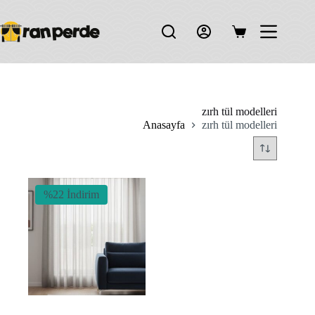
Skip
to
content
Shopping
cart
zırh tül modelleri
Anasayfa
zırh tül modelleri
%22 İndirim