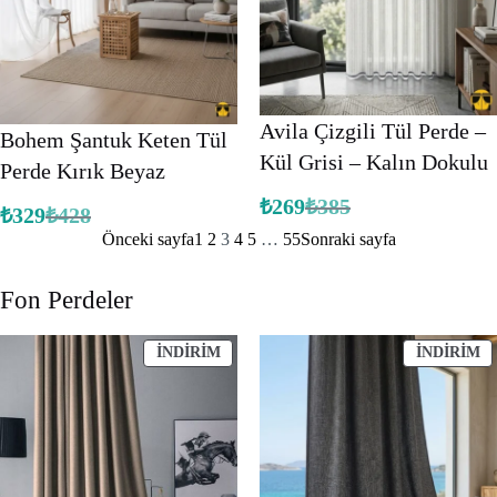
Avila Çizgili Tül Perde –
Bohem Şantuk Keten Tül
Kül Grisi – Kalın Dokulu
Perde Kırık Beyaz
₺
269
₺
385
₺
329
₺
428
Orijinal
Şu
Orijinal
Şu
fiyat:
andaki
Önceki sayfa
1
2
3
4
5
…
55
Sonraki sayfa
fiyat:
andaki
fiyat:
₺385.
fiyat:
₺428.
₺269.
₺329.
Fon Perdeler
İNDIRIMDEKI
İ
İNDIRIM
İNDIRIM
ÜRÜN
Ü