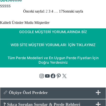
₺
849
₺
1150
Orijinal
Şu
fiyat:
andaki
fiyat:
₺1150.
Önceki sayfa
1
2
3
4
…
17
Sonraki sayfa
6
müşteri
₺849.
puanına
Kaliteli Ürünler Mutlu Müşteriler
dayanarak 5
üzerinden
GOOGLE MÜŞTERİ YORUMLARINDA BİZ
5.00
puan
aldı
WEB SİTE MÜŞTERİ YORUMLARI İÇİN TIKLAYINIZ
Tüm Perde Modelleri ve En Uygun Perde Fiyatları İçin
Doğru Yerdesiniz
Instagram
YouTube
Facebook
Pinterest
X
📏
Ölçüye Özel Perdeler
❓
Sıkça Sorulan Sorular & Perde Rehberi