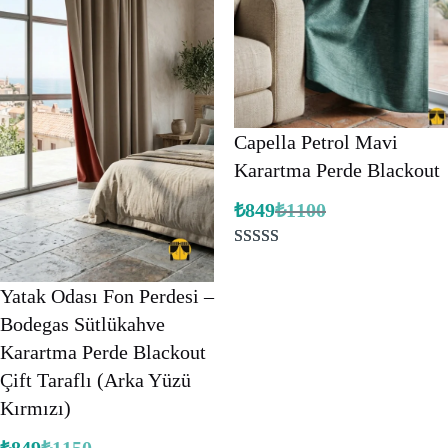
aldı
Capella Petrol Mavi
Karartma Perde Blackout
₺
849
₺
1100
Orijinal
Şu
fiyat:
andaki
fiyat:
₺1100.
3
müşteri
₺849.
puanına
Yatak Odası Fon Perdesi –
dayanarak 5
Bodegas Sütlükahve
üzerinden
Karartma Perde Blackout
5.00
puan
Çift Taraflı (Arka Yüzü
aldı
Kırmızı)