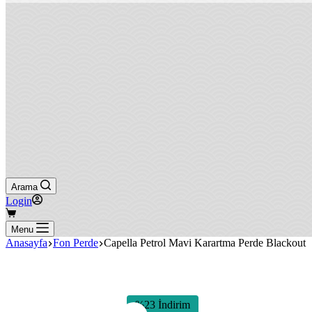
Arama
Login
Shopping
cart
Menu
Anasayfa
Fon Perde
Capella Petrol Mavi Karartma Perde Blackout
%23 İndirim