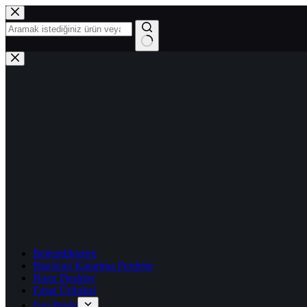
Skip
to
content
No
results
Beğendiklerim
Blackout Karartma Perdeler
Hazır Perdeler
Fırsat Ürünleri
Fon Perde