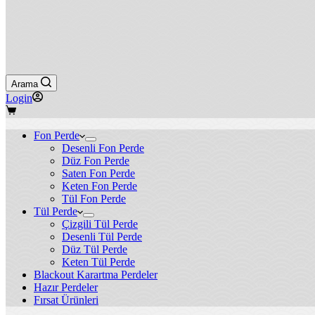
Arama
Login
Shopping
cart
Fon Perde
Desenli Fon Perde
Düz Fon Perde
Saten Fon Perde
Keten Fon Perde
Tül Fon Perde
Tül Perde
Çizgili Tül Perde
Desenli Tül Perde
Düz Tül Perde
Keten Tül Perde
Blackout Karartma Perdeler
Hazır Perdeler
Fırsat Ürünleri