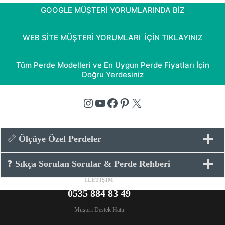
üzerinden
GOOGLE MÜŞTERİ YORUMLARINDA BİZ
5.00
puan
aldı
WEB SİTE MÜŞTERİ YORUMLARI İÇİN TIKLAYINIZ
Tüm Perde Modelleri ve En Uygun Perde Fiyatları İçin
Doğru Yerdesiniz
Instagram
YouTube
Facebook
Pinterest
X
📏
Ölçüye Özel Perdeler
❓
Sıkça Sorulan Sorular & Perde Rehberi
İLETİŞİM
0535 884 83 49
Müşteri Destek Hattı