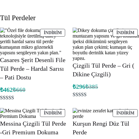
Tül Perdeler
İNDIRIMDEKI
İ
İNDIRIM
İNDIRIM
ÜRÜN
Ü
Casares Şerit Desenli File
Çizgili Tül Perde – Gri (
Tül Perde – Hardal Sarısı
Dikine Çizgili)
– Pati Dostu
₺
296
₺
385
Orijinal
Şu
₺
462
₺
660
Orijinal
Şu
fiyat:
andaki
fiyat:
andaki
fiyat:
₺385.
fiyat:
1
müşteri
₺660.
₺296.
1
müşteri
₺462.
puanına
puanına
İNDIRIMDEKI
İ
İNDIRIM
İNDIRIM
dayanarak 5
ÜRÜN
Ü
dayanarak 5
Messina Çizgili Tül Perde
Kurşun Rengi Düz Tül
üzerinden
üzerinden
-Gri Premium Dokuma
Perde
5.00
puan
5.00
puan