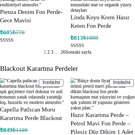
üzerinden
5.00
puan
Pienza Denim Fon Perde-
aldı
Linda Koyu Krem Hasır
Gece Mavisi
Keten Fon Perde
₺
605
₺
770
Orijinal
Şu
₺
813
₺
1099
fiyat:
andaki
Orijinal
Şu
fiyat:
₺770.
fiyat:
andaki
2
müşteri
₺605.
fiyat:
₺1099.
1
2
3
…
26
Sonraki sayfa
4
müşteri
puanına
₺813.
puanına
dayanarak 5
Blackout Karartma Perdeler
dayanarak 5
üzerinden
üzerinden
5.00
puan
5.00
puan
İNDIRIMDEKI
İ
İNDIRIM
İNDIRIM
aldı
ÜRÜN
Ü
aldı
Capella Patlıcan Moru
Hazır Karartma Perde –
Karartma Perde Blackout
Petrol Mavi Fon Perde –
₺
849
₺
1100
Pilesiz Düz Dikim 1 Adet
Orijinal
Şu