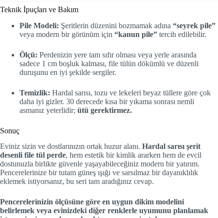
Teknik İpuçları ve Bakım
Pile Modeli:
Şeritlerin düzenini bozmamak adına
“seyrek pile”
veya modern bir görünüm için
“kanun pile”
tercih edilebilir.
Ölçü:
Perdenizin yere tam sıfır olması veya yerle arasında
sadece 1 cm boşluk kalması, file tülün dökümlü ve düzenli
duruşunu en iyi şekilde sergiler.
Temizlik:
Hardal sarısı, tozu ve lekeleri beyaz tüllere göre çok
daha iyi gizler. 30 derecede kısa bir yıkama sonrası nemli
asmanız yeterlidir;
ütü gerektirmez.
Sonuç
Eviniz sizin ve dostlarınızın ortak huzur alanı.
Hardal sarısı şerit
desenli file tül perde
, hem estetik bir kimlik ararken hem de evcil
dostunuzla birlikte güvenle yaşayabileceğiniz modern bir yatırım.
Pencerelerinize bir tutam güneş ışığı ve sarsılmaz bir dayanıklılık
eklemek istiyorsanız, bu seri tam aradığınız cevap.
Pencerelerinizin ölçüsüne göre en uygun dikim modelini
belirlemek veya evinizdeki diğer renklerle uyumunu planlamak