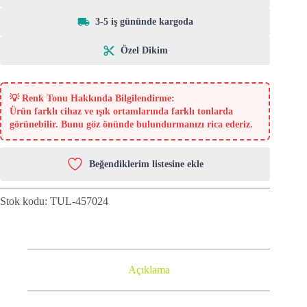
3-5 iş gününde kargoda
Özel Dikim
💡
Renk Tonu Hakkında Bilgilendirme:
Ürün farklı cihaz ve ışık ortamlarında farklı tonlarda
görünebilir. Bunu göz önünde bulundurmanızı rica ederiz.
Beğendiklerim listesine ekle
Stok kodu:
TUL-457024
Açıklama