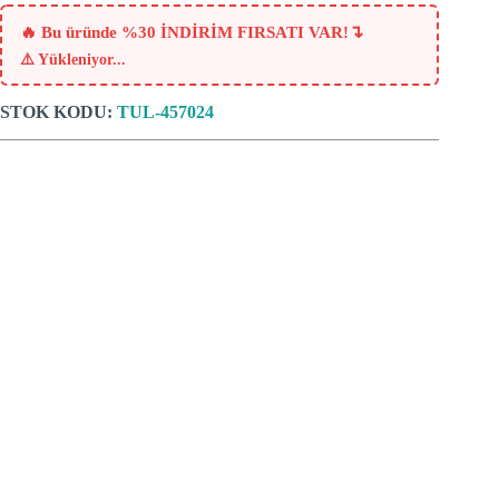
fiyat:
₺660.
₺462.
↴
🔥 Bu üründe %30 İNDİRİM FIRSATI VAR!
⚠️
Yükleniyor...
STOK KODU:
TUL-457024