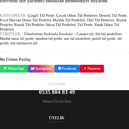
isterseniz size yardımcı olmaktan memnuniyet duyarım.
KATEGORİLER:
Çizgili Tül Perde
,
Çocuk Odası Tül Perdeleri
,
Desenli Tül Perde
,
Evcil Hayvan Dostu Tül Perdeler
,
Mutfak Tül Perdeleri
,
Otel Tül Perdeleri
,
Rustik
Perdeler
,
Rustik Tül Perdeler
,
Salon Tül Perdeleri
,
Tül Perde
,
Yatak Odası Tül
Perdeleri
ETİKETLER:
- Ürünlerimiz Stoklarla Sınırlıdır -
,
Casares tül
,
file tül modelleri
,
Hardal sarısı tül perde
,
modern tül perde
,
sarı tül modelleri
,
şeritli tül perde
,
tül
perde
,
ütü istemeyen tül
Bu Ürünü Paylaş:
💬 WhatsApp
📸 Instagram
🔵 Facebook
📌 Pinterest
İLETİŞİM
0535 884 83 49
Müşteri Destek Hattı
ÜYELİK