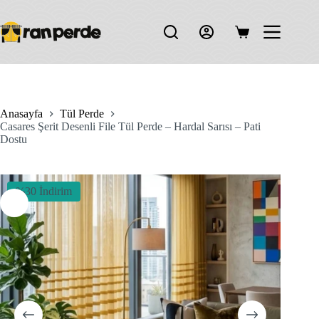
Skip
to
content
Shopping
cart
Anasayfa
Tül Perde
Casares Şerit Desenli File Tül Perde – Hardal Sarısı – Pati
Dostu
%30 İndirim