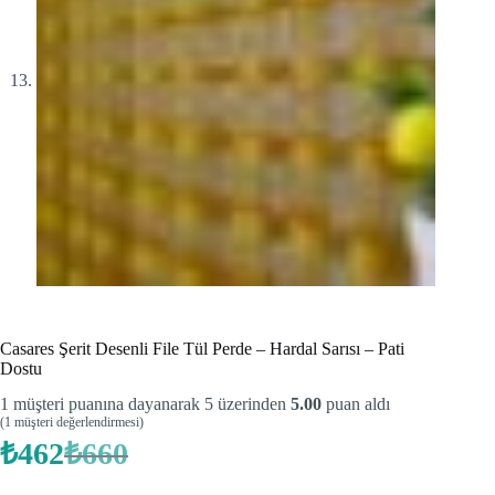
Casares Şerit Desenli File Tül Perde – Hardal Sarısı – Pati
Dostu
1
müşteri puanına dayanarak 5 üzerinden
5.00
puan aldı
(
1
müşteri değerlendirmesi)
₺
462
₺
660
Orijinal
Şu
fiyat:
andaki