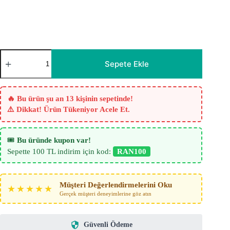
Casares
Şerit
Sepete Ekle
Desenli
File
Tül
Perde
🔥 Bu ürün şu an 13 kişinin sepetinde!
-
⚠️ Dikkat! Ürün Tükeniyor Acele Et.
Hardal
Sarısı
-
Pati
🎟️
Bu üründe kupon var!
Dostu
Sepette 100 TL indirim için kod:
RAN100
adet
Müşteri Değerlendirmelerini Oku
★★★★★
Gerçek müşteri deneyimlerine göz atın
Güvenli Ödeme