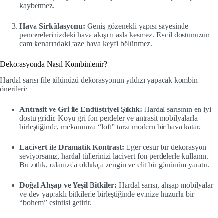
kaybetmez.
Hava Sirkülasyonu:
Geniş gözenekli yapısı sayesinde
pencerelerinizdeki hava akışını asla kesmez. Evcil dostunuzun
cam kenarındaki taze hava keyfi bölünmez.
Dekorasyonda Nasıl Kombinlenir?
Hardal sarısı file tülünüzü dekorasyonun yıldızı yapacak kombin
önerileri:
Antrasit ve Gri ile Endüstriyel Şıklık:
Hardal sarısının en iyi
dostu gridir. Koyu gri fon perdeler ve antrasit mobilyalarla
birleştiğinde, mekanınıza “loft” tarzı modern bir hava katar.
Lacivert ile Dramatik Kontrast:
Eğer cesur bir dekorasyon
seviyorsanız, hardal tüllerinizi lacivert fon perdelerle kullanın.
Bu zıtlık, odanızda oldukça zengin ve elit bir görünüm yaratır.
Doğal Ahşap ve Yeşil Bitkiler:
Hardal sarısı, ahşap mobilyalar
ve dev yapraklı bitkilerle birleştiğinde evinize huzurlu bir
“bohem” esintisi getirir.