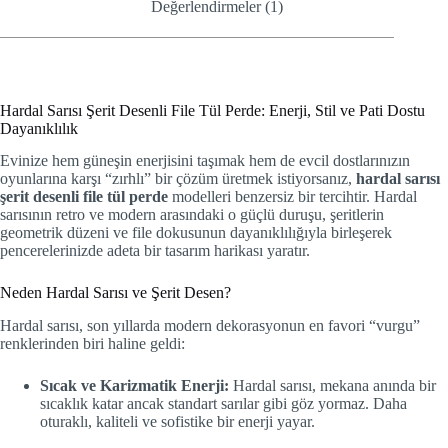
Değerlendirmeler (1)
Hardal Sarısı Şerit Desenli File Tül Perde: Enerji, Stil ve Pati Dostu
Dayanıklılık
Evinize hem güneşin enerjisini taşımak hem de evcil dostlarınızın
oyunlarına karşı “zırhlı” bir çözüm üretmek istiyorsanız,
hardal sarısı
şerit desenli file tül perde
modelleri benzersiz bir tercihtir. Hardal
sarısının retro ve modern arasındaki o güçlü duruşu, şeritlerin
geometrik düzeni ve file dokusunun dayanıklılığıyla birleşerek
pencerelerinizde adeta bir tasarım harikası yaratır.
Neden Hardal Sarısı ve Şerit Desen?
Hardal sarısı, son yıllarda modern dekorasyonun en favori “vurgu”
renklerinden biri haline geldi:
Sıcak ve Karizmatik Enerji:
Hardal sarısı, mekana anında bir
sıcaklık katar ancak standart sarılar gibi göz yormaz. Daha
oturaklı, kaliteli ve sofistike bir enerji yayar.