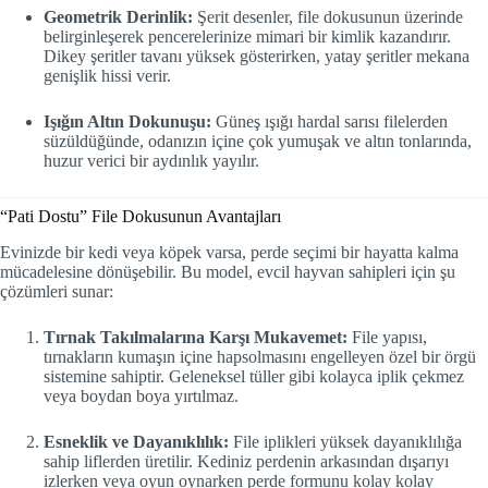
Geometrik Derinlik:
Şerit desenler, file dokusunun üzerinde
belirginleşerek pencerelerinize mimari bir kimlik kazandırır.
Dikey şeritler tavanı yüksek gösterirken, yatay şeritler mekana
genişlik hissi verir.
Işığın Altın Dokunuşu:
Güneş ışığı hardal sarısı filelerden
süzüldüğünde, odanızın içine çok yumuşak ve altın tonlarında,
huzur verici bir aydınlık yayılır.
“Pati Dostu” File Dokusunun Avantajları
Evinizde bir kedi veya köpek varsa, perde seçimi bir hayatta kalma
mücadelesine dönüşebilir. Bu model, evcil hayvan sahipleri için şu
çözümleri sunar:
Tırnak Takılmalarına Karşı Mukavemet:
File yapısı,
tırnakların kumaşın içine hapsolmasını engelleyen özel bir örgü
sistemine sahiptir. Geleneksel tüller gibi kolayca iplik çekmez
veya boydan boya yırtılmaz.
Esneklik ve Dayanıklılık:
File iplikleri yüksek dayanıklılığa
sahip liflerden üretilir. Kediniz perdenin arkasından dışarıyı
izlerken veya oyun oynarken perde formunu kolay kolay