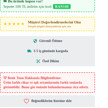
🎟️
Bu üründe kupon var!
Sepette 100 TL indirim için kod:
RAN100
Müşteri Değerlendirmelerini Oku
★★★★★
Gerçek müşteri deneyimlerine göz atın
Güvenli Ödeme
3-5 iş gününde kargoda
Özel Dikim
💡
Renk Tonu Hakkında Bilgilendirme:
Ürün farklı cihaz ve ışık ortamlarında farklı tonlarda
görünebilir. Bunu göz önünde bulundurmanızı rica ederiz.
Beğendiklerim listesine ekle