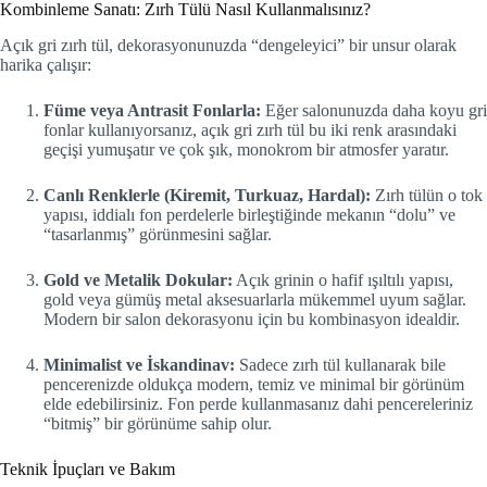
Kombinleme Sanatı: Zırh Tülü Nasıl Kullanmalısınız?
Açık gri zırh tül, dekorasyonunuzda “dengeleyici” bir unsur olarak
harika çalışır:
Füme veya Antrasit Fonlarla:
Eğer salonunuzda daha koyu gri
fonlar kullanıyorsanız, açık gri zırh tül bu iki renk arasındaki
geçişi yumuşatır ve çok şık, monokrom bir atmosfer yaratır.
Canlı Renklerle (Kiremit, Turkuaz, Hardal):
Zırh tülün o tok
yapısı, iddialı fon perdelerle birleştiğinde mekanın “dolu” ve
“tasarlanmış” görünmesini sağlar.
Gold ve Metalik Dokular:
Açık grinin o hafif ışıltılı yapısı,
gold veya gümüş metal aksesuarlarla mükemmel uyum sağlar.
Modern bir salon dekorasyonu için bu kombinasyon idealdir.
Minimalist ve İskandinav:
Sadece zırh tül kullanarak bile
pencerenizde oldukça modern, temiz ve minimal bir görünüm
elde edebilirsiniz. Fon perde kullanmasanız dahi pencereleriniz
“bitmiş” bir görünüme sahip olur.
Teknik İpuçları ve Bakım