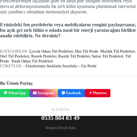
Pencerelerinizin ölçüsüne göre en ideal pile sıklığını belirlemek veya
mevcut dekorasyonunuzla bu zırh tülün uyumunu planlamak isterseniz
size yardımcı olmaktan memnuniyet duyarım.
Evinizdeki fon perdelerin veya mobilyaların rengini paylaşırsanız,
bu açık gri zırh tülün o odada nasıl bir enerji yaratacağını birlikte
analiz edebiliriz. Ne dersiniz?
KATEGORİLER:
Çocuk Odası Tül Perdeleri
,
Düz Tül Perde
,
Mutfak Tül Perdeleri
,
Otel Tül Perdeleri
,
Rustik Perdeler
,
Rustik Tül Perdeler
,
Salon Tül Perdeleri
,
Tül
Perde
,
Yatak Odası Tül Perdeleri
ETİKETLER:
- Ürünlerimiz Stoklarla Sınırlıdır -
,
Gri Perde
Bu Ürünü Paylaş:
💬 WhatsApp
📸 Instagram
🔵 Facebook
📌 Pinterest
İLETİŞİM
0535 884 83 49
Müşteri Destek Hattı