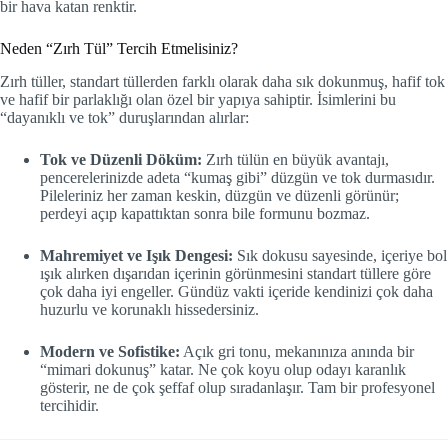
bir hava katan renktir.
Neden “Zırh Tül” Tercih Etmelisiniz?
Zırh tüller, standart tüllerden farklı olarak daha sık dokunmuş, hafif tok
ve hafif bir parlaklığı olan özel bir yapıya sahiptir. İsimlerini bu
“dayanıklı ve tok” duruşlarından alırlar:
Tok ve Düzenli Döküm:
Zırh tülün en büyük avantajı,
pencerelerinizde adeta “kumaş gibi” düzgün ve tok durmasıdır.
Pileleriniz her zaman keskin, düzgün ve düzenli görünür;
perdeyi açıp kapattıktan sonra bile formunu bozmaz.
Mahremiyet ve Işık Dengesi:
Sık dokusu sayesinde, içeriye bol
ışık alırken dışarıdan içerinin görünmesini standart tüllere göre
çok daha iyi engeller. Gündüz vakti içeride kendinizi çok daha
huzurlu ve korunaklı hissedersiniz.
Modern ve Sofistike:
Açık gri tonu, mekanınıza anında bir
“mimari dokunuş” katar. Ne çok koyu olup odayı karanlık
gösterir, ne de çok şeffaf olup sıradanlaşır. Tam bir profesyonel
tercihidir.