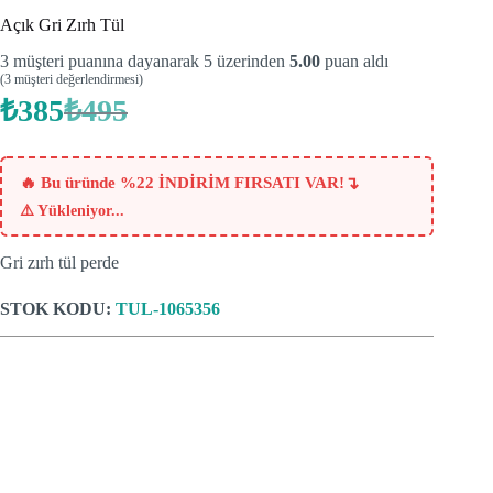
Açık Gri Zırh Tül
3
müşteri puanına dayanarak 5 üzerinden
5.00
puan aldı
(
3
müşteri değerlendirmesi)
₺
385
₺
495
Orijinal
Şu
fiyat:
andaki
fiyat:
₺495.
₺385.
↴
🔥 Bu üründe %22 İNDİRİM FIRSATI VAR!
⚠️
Yükleniyor...
Gri zırh tül perde
STOK KODU:
TUL-1065356