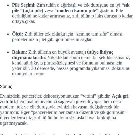
Pile Seçimi:
Zırh tülün o ağırbaşlı ve tok duruşunu en iyi
“sık
pile” (üçlü pile)
veya
“modern kanun pile”
gösterir. Pile
derinliğini ne kadar artırırsanız, zırh tülün o lüks duruşu o kadar
ortaya çıkar.
Ölçü:
Zırh tüller tok olduğu için “zemine tam sıfır” olması,
perdelerinizin jilet gibi görünmesini sağlar.
Bakım:
Zırh tüllerin en büyük avantajı
ütüye ihtiyaç
duymamalarıdır.
Yıkadıktan sonra nemli bir şekilde asmanız,
kendi ağırlığıyla pürüzsüzleşmesi ve formunu bulması için
yeterlidir. 30 derecede, hassas programda yıkanması dokusunu
uzun yıllar korur.
Sonuç
Evinizdeki pencereler, dekorasyonunuzun “vitrini” gibidir.
Açık gri
zırh tül
, hem mahremiyetinizi sağlayan güvenli yapısı hem de o
modern, tok ve elit duruşuyla evinizin havasını değiştirecek bir
yatırımdır. Eğer “pencerelerim her zaman düzenli ve şık görünsün”
diyenlerdenseniz, zırh tülün bu tonu sizi asla hayal kırıklığına
uğratmayacak.