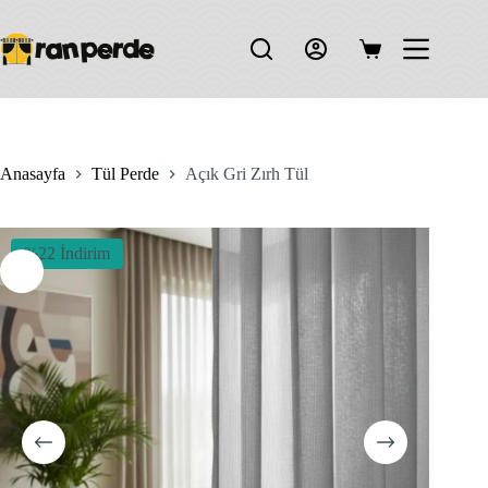
Skip
to
content
Shopping
cart
Anasayfa
Tül Perde
Açık Gri Zırh Tül
%22 İndirim