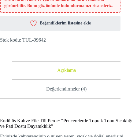
görünebilir. Bunu göz önünde bulundurmanızı rica ederiz.
Beğendiklerim listesine ekle
Stok kodu:
TUL-99642
Açıklama
Değerlendirmeler (4)
Endülüs Kahve File Tül Perde: “Pencerelerde Toprak Tonu Sıcaklığı
ve Pati Dostu Dayanıklılık”
Evinizde kahverenginin o güven veren, sıcak ve doğal enerjisini