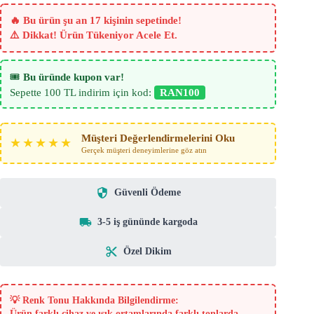
-
Kahve
🔥 Bu ürün şu an 17 kişinin sepetinde!
-
⚠️ Dikkat! Ürün Tükeniyor Acele Et.
Pati
Dostu
adet
🎟️
Bu üründe kupon var!
Sepette 100 TL indirim için kod:
RAN100
Müşteri Değerlendirmelerini Oku
★★★★★
Gerçek müşteri deneyimlerine göz atın
Güvenli Ödeme
3-5 iş gününde kargoda
Özel Dikim
💡
Renk Tonu Hakkında Bilgilendirme:
Ürün farklı cihaz ve ışık ortamlarında farklı tonlarda