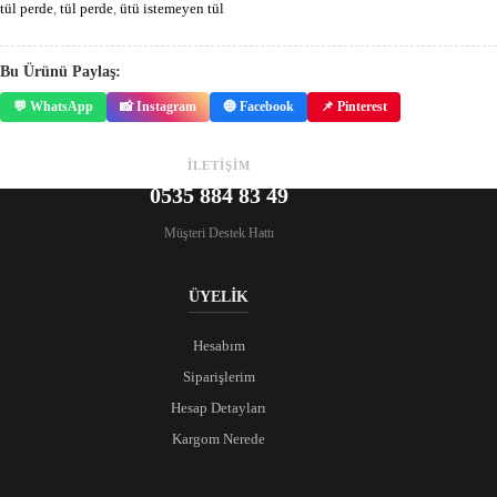
tül perde
,
tül perde
,
ütü istemeyen tül
Bu Ürünü Paylaş:
💬 WhatsApp
📸 Instagram
🔵 Facebook
📌 Pinterest
İLETİŞİM
0535 884 83 49
Müşteri Destek Hattı
ÜYELİK
Hesabım
Siparişlerim
Hesap Detayları
Kargom Nerede