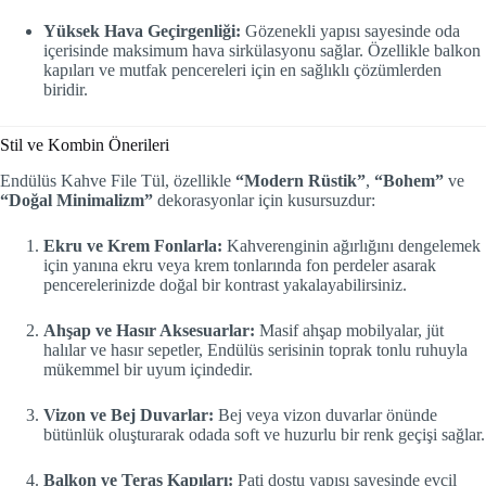
Yüksek Hava Geçirgenliği:
Gözenekli yapısı sayesinde oda
içerisinde maksimum hava sirkülasyonu sağlar. Özellikle balkon
kapıları ve mutfak pencereleri için en sağlıklı çözümlerden
biridir.
Stil ve Kombin Önerileri
Endülüs Kahve File Tül, özellikle
“Modern Rüstik”
,
“Bohem”
ve
“Doğal Minimalizm”
dekorasyonlar için kusursuzdur:
Ekru ve Krem Fonlarla:
Kahverenginin ağırlığını dengelemek
için yanına ekru veya krem tonlarında fon perdeler asarak
pencerelerinizde doğal bir kontrast yakalayabilirsiniz.
Ahşap ve Hasır Aksesuarlar:
Masif ahşap mobilyalar, jüt
halılar ve hasır sepetler, Endülüs serisinin toprak tonlu ruhuyla
mükemmel bir uyum içindedir.
Vizon ve Bej Duvarlar:
Bej veya vizon duvarlar önünde
bütünlük oluşturarak odada soft ve huzurlu bir renk geçişi sağlar.
Balkon ve Teras Kapıları:
Pati dostu yapısı sayesinde evcil