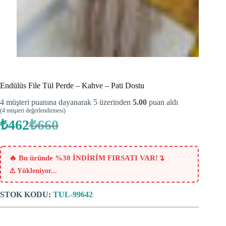
Endülüs File Tül Perde – Kahve – Pati Dostu
4
müşteri puanına dayanarak 5 üzerinden
5.00
puan aldı
(
4
müşteri değerlendirmesi)
₺
462
₺
660
Orijinal
Şu
fiyat:
andaki
fiyat:
₺660.
₺462.
↴
🔥 Bu üründe %30 İNDİRİM FIRSATI VAR!
⚠️
Yükleniyor...
STOK KODU:
TUL-99642