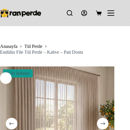
Skip
to
content
Shopping
cart
Anasayfa
Tül Perde
Endülüs File Tül Perde – Kahve – Pati Dostu
%30 İndirim