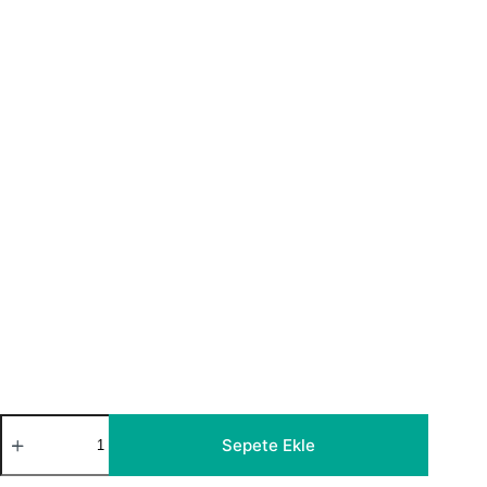
Endülüs
File
Sepete Ekle
Tül
Perde