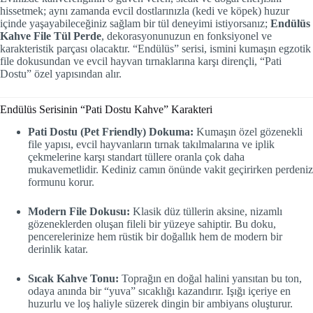
hissetmek; aynı zamanda evcil dostlarınızla (kedi ve köpek) huzur
içinde yaşayabileceğiniz sağlam bir tül deneyimi istiyorsanız;
Endülüs
Kahve File Tül Perde
, dekorasyonunuzun en fonksiyonel ve
karakteristik parçası olacaktır. “Endülüs” serisi, ismini kumaşın egzotik
file dokusundan ve evcil hayvan tırnaklarına karşı dirençli, “Pati
Dostu” özel yapısından alır.
Endülüs Serisinin “Pati Dostu Kahve” Karakteri
Pati Dostu (Pet Friendly) Dokuma:
Kumaşın özel gözenekli
file yapısı, evcil hayvanların tırnak takılmalarına ve iplik
çekmelerine karşı standart tüllere oranla çok daha
mukavemetlidir. Kediniz camın önünde vakit geçirirken perdeniz
formunu korur.
Modern File Dokusu:
Klasik düz tüllerin aksine, nizamlı
gözeneklerden oluşan fileli bir yüzeye sahiptir. Bu doku,
pencerelerinize hem rüstik bir doğallık hem de modern bir
derinlik katar.
Sıcak Kahve Tonu:
Toprağın en doğal halini yansıtan bu ton,
odaya anında bir “yuva” sıcaklığı kazandırır. Işığı içeriye en
huzurlu ve loş haliyle süzerek dingin bir ambiyans oluşturur.