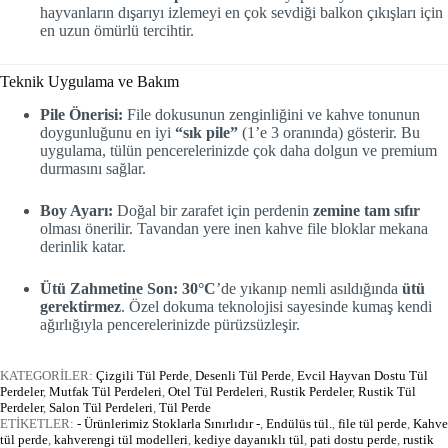
hayvanların dışarıyı izlemeyi en çok sevdiği balkon çıkışları için
en uzun ömürlü tercihtir.
Teknik Uygulama ve Bakım
Pile Önerisi:
File dokusunun zenginliğini ve kahve tonunun
doygunluğunu en iyi
“sık pile”
(1’e 3 oranında) gösterir. Bu
uygulama, tülün pencerelerinizde çok daha dolgun ve premium
durmasını sağlar.
Boy Ayarı:
Doğal bir zarafet için perdenin
zemine tam sıfır
olması önerilir. Tavandan yere inen kahve file bloklar mekana
derinlik katar.
Ütü Zahmetine Son:
30°C
’de yıkanıp nemli asıldığında
ütü
gerektirmez
. Özel dokuma teknolojisi sayesinde kumaş kendi
ağırlığıyla pencerelerinizde pürüzsüzleşir.
KATEGORİLER:
Çizgili Tül Perde
,
Desenli Tül Perde
,
Evcil Hayvan Dostu Tül
Perdeler
,
Mutfak Tül Perdeleri
,
Otel Tül Perdeleri
,
Rustik Perdeler
,
Rustik Tül
Perdeler
,
Salon Tül Perdeleri
,
Tül Perde
ETİKETLER:
- Ürünlerimiz Stoklarla Sınırlıdır -
,
Endülüs tül.
,
file tül perde
,
Kahve
tül perde
,
kahverengi tül modelleri
,
kediye dayanıklı tül
,
pati dostu perde
,
rustik