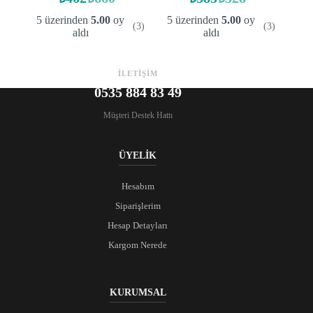
Orijinal
Şu
Orijinal
Şu
fiyat:
andaki
fiyat:
andaki
5 üzerinden
5.00
oy
5 üzerinden
5.00
oy
(3)
(3)
fiyat:
fiyat:
₺660.
₺528.
aldı
aldı
₺462.
₺385.
İLETİŞİM
0535 884 83 49
Müşteri Destek Hattı
ÜYELİK
Hesabım
Siparişlerim
Hesap Detayları
Kargom Nerede
KURUMSAL