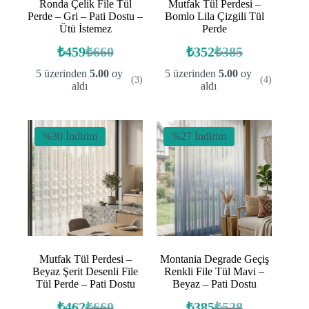
Ronda Çelik File Tül
Mutfak Tül Perdesi –
Perde – Gri – Pati Dostu –
Bomlo Lila Çizgili Tül
Ütü İstemez
Perde
₺
459
₺
660
₺
352
₺
385
Orijinal
Şu
Orijinal
Şu
fiyat:
andaki
fiyat:
andaki
5 üzerinden
5.00
oy
5 üzerinden
5.00
oy
(3)
(4)
fiyat:
fiyat:
₺660.
₺385.
aldı
aldı
₺459.
₺352.
%30 İndirim
%27 İndirim
Mutfak Tül Perdesi –
Montania Degrade Geçiş
Beyaz Şerit Desenli File
Renkli File Tül Mavi –
Tül Perde – Pati Dostu
Beyaz – Pati Dostu
₺
462
₺
660
₺
385
₺
528