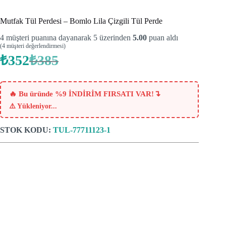
Mutfak Tül Perdesi – Bomlo Lila Çizgili Tül Perde
4
müşteri puanına dayanarak 5 üzerinden
5.00
puan aldı
(
4
müşteri değerlendirmesi)
₺
352
₺
385
Orijinal
Şu
fiyat:
andaki
fiyat:
₺385.
₺352.
↴
🔥 Bu üründe %9 İNDİRİM FIRSATI VAR!
⚠️
Yükleniyor...
STOK KODU:
TUL-77711123-1