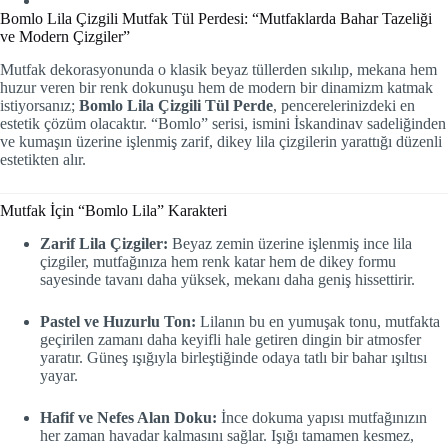
Bomlo Lila Çizgili Mutfak Tül Perdesi: “Mutfaklarda Bahar Tazeliği
ve Modern Çizgiler”
Mutfak dekorasyonunda o klasik beyaz tüllerden sıkılıp, mekana hem
huzur veren bir renk dokunuşu hem de modern bir dinamizm katmak
istiyorsanız;
Bomlo Lila Çizgili Tül Perde
, pencerelerinizdeki en
estetik çözüm olacaktır. “Bomlo” serisi, ismini İskandinav sadeliğinden
ve kumaşın üzerine işlenmiş zarif, dikey lila çizgilerin yarattığı düzenli
estetikten alır.
Mutfak İçin “Bomlo Lila” Karakteri
Zarif Lila Çizgiler:
Beyaz zemin üzerine işlenmiş ince lila
çizgiler, mutfağınıza hem renk katar hem de dikey formu
sayesinde tavanı daha yüksek, mekanı daha geniş hissettirir.
Pastel ve Huzurlu Ton:
Lilanın bu en yumuşak tonu, mutfakta
geçirilen zamanı daha keyifli hale getiren dingin bir atmosfer
yaratır. Güneş ışığıyla birleştiğinde odaya tatlı bir bahar ışıltısı
yayar.
Hafif ve Nefes Alan Doku:
İnce dokuma yapısı mutfağınızın
her zaman havadar kalmasını sağlar. Işığı tamamen kesmez,