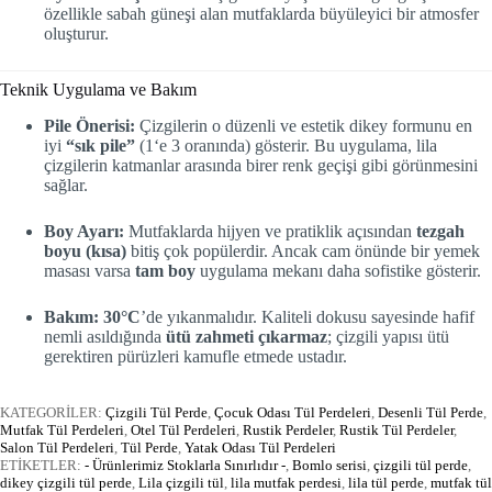
özellikle sabah güneşi alan mutfaklarda büyüleyici bir atmosfer
oluşturur.
Teknik Uygulama ve Bakım
Pile Önerisi:
Çizgilerin o düzenli ve estetik dikey formunu en
iyi
“sık pile”
(
1
‘e
3
oranında) gösterir. Bu uygulama, lila
çizgilerin katmanlar arasında birer renk geçişi gibi görünmesini
sağlar.
Boy Ayarı:
Mutfaklarda hijyen ve pratiklik açısından
tezgah
boyu (kısa)
bitiş çok popülerdir. Ancak cam önünde bir yemek
masası varsa
tam boy
uygulama mekanı daha sofistike gösterir.
Bakım:
30°C
’de yıkanmalıdır. Kaliteli dokusu sayesinde hafif
nemli asıldığında
ütü zahmeti çıkarmaz
; çizgili yapısı ütü
gerektiren pürüzleri kamufle etmede ustadır.
KATEGORİLER:
Çizgili Tül Perde
,
Çocuk Odası Tül Perdeleri
,
Desenli Tül Perde
,
Mutfak Tül Perdeleri
,
Otel Tül Perdeleri
,
Rustik Perdeler
,
Rustik Tül Perdeler
,
Salon Tül Perdeleri
,
Tül Perde
,
Yatak Odası Tül Perdeleri
ETİKETLER:
- Ürünlerimiz Stoklarla Sınırlıdır -
,
Bomlo serisi
,
çizgili tül perde
,
dikey çizgili tül perde
,
Lila çizgili tül
,
lila mutfak perdesi
,
lila tül perde
,
mutfak tül