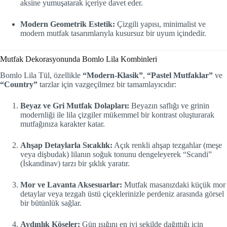
aksine yumuşatarak içeriye davet eder.
Modern Geometrik Estetik:
Çizgili yapısı, minimalist ve
modern mutfak tasarımlarıyla kusursuz bir uyum içindedir.
Mutfak Dekorasyonunda Bomlo Lila Kombinleri
Bomlo Lila Tül, özellikle
“Modern-Klasik”
,
“Pastel Mutfaklar”
ve
“Country”
tarzlar için vazgeçilmez bir tamamlayıcıdır:
Beyaz ve Gri Mutfak Dolapları:
Beyazın saflığı ve grinin
modernliği ile lila çizgiler mükemmel bir kontrast oluşturarak
mutfağınıza karakter katar.
Ahşap Detaylarla Sıcaklık:
Açık renkli ahşap tezgahlar (meşe
veya dişbudak) lilanın soğuk tonunu dengeleyerek “Scandi”
(İskandinav) tarzı bir şıklık yaratır.
Mor ve Lavanta Aksesuarlar:
Mutfak masanızdaki küçük mor
detaylar veya tezgah üstü çiçeklerinizle perdeniz arasında görsel
bir bütünlük sağlar.
Aydınlık Köşeler:
Gün ışığını en iyi şekilde dağıttığı için