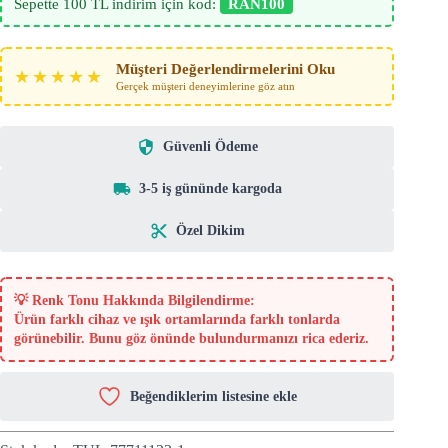
Sepette 100 TL indirim için kod:
RAN100
Müşteri Değerlendirmelerini Oku
★★★★★
Gerçek müşteri deneyimlerine göz atın
Güvenli Ödeme
3-5 iş gününde kargoda
Özel Dikim
💡
Renk Tonu Hakkında Bilgilendirme:
Ürün farklı cihaz ve ışık ortamlarında farklı tonlarda
görünebilir. Bunu göz önünde bulundurmanızı rica ederiz.
Beğendiklerim listesine ekle