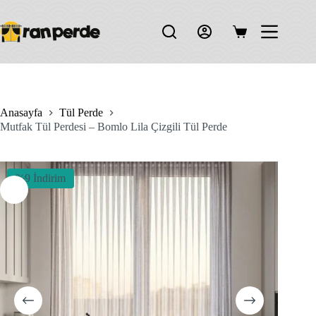
Skip
to
content
Shopping
cart
Anasayfa
Tül Perde
Mutfak Tül Perdesi – Bomlo Lila Çizgili Tül Perde
%9 İndirim