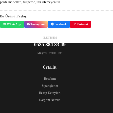
perde modelleri
,
tül perde
,
ütü istemeyen tül
Bu Ürünü Paylaş:
💬 WhatsApp
📸 Instagram
🔵 Facebook
📌 Pinterest
İLETİŞİM
0535 884 83 49
Müşteri Destek Hattı
ÜYELİK
Hesabım
Siparişlerim
Hesap Detayları
Kargom Nerede