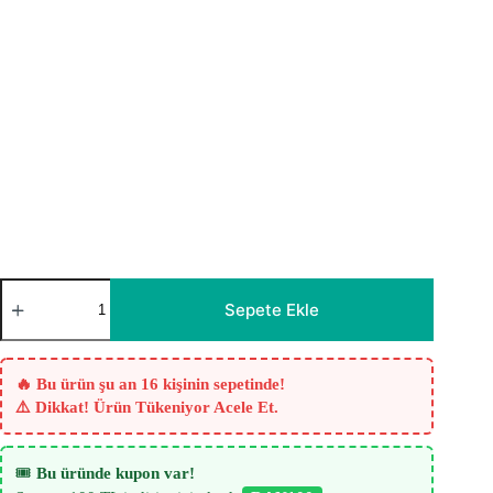
Mutfak
Tül
Sepete Ekle
Perdesi
-
Bomlo
Lila
🔥 Bu ürün şu an 16 kişinin sepetinde!
Çizgili
⚠️ Dikkat! Ürün Tükeniyor Acele Et.
Tül
Perde
adet
🎟️
Bu üründe kupon var!