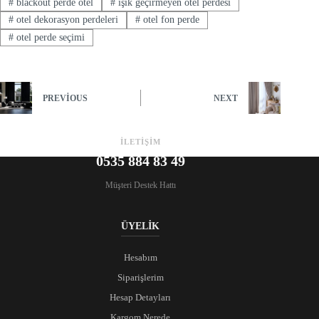
#
blackout perde otel
#
ışık geçirmeyen otel perdesi
#
otel dekorasyon perdeleri
#
otel fon perde
#
otel perde seçimi
PREVIOUS
NEXT
İLETİŞİM
0535 884 83 49
Müşteri Destek Hattı
ÜYELİK
Hesabım
Siparişlerim
Hesap Detayları
Kargom Nerede