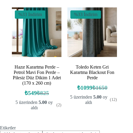
fiyat:
₺1320.
₺934.
%33 İndirim
%33 İndirim
Hazır Karartma Perde –
Toledo Keten Gri
Petrol Mavi Fon Perde –
Karartma Blackout Fon
Pilesiz Düz Dikim 1 Adet
Perde
(170 x 260 cm)
₺
1099
₺
1650
Orijinal
Şu
₺
549
₺
825
Orijinal
Şu
fiyat:
andaki
5 üzerinden
5.00
oy
(12)
fiyat:
andaki
fiyat:
₺1650.
5 üzerinden
5.00
oy
aldı
(2)
fiyat:
₺825.
₺1099.
aldı
₺549.
Etiketler