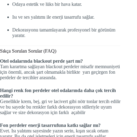
Odaya estetik ve lüks bir hava katar.
Isı ve ses yalıtımı ile enerji tasarrufu sağlar.
Dekorasyonu tamamlayarak profesyonel bir görünüm
yaratır.
Sıkça Sorulan Sorular (FAQ)
Otel odalarında blackout perde şart mı?
Tam karartma sağlayan blackout perdeler misafir memnuniyeti
için önemli, ancak şart olmamakla birlikte yarı geçirgen fon
perdeler de tercihler arasında.
Hangi renk fon perdeler otel odalarında daha çok tercih
edilir?
Genellikle krem, bej, gri ve lacivert gibi nötr tonlar tercih edilir
ve bu sayede bu renkler farklı dekorasyon stilleriyle uyum
sağlar ve size dekorasyon için farklı açabilir
Fon perdeler enerji tasarrufuna katkı sağlar mı?
Evet. Isı yalıtımı sayesinde yazın serin, kışın sıcak ortam
yaratır. Bu da otel işletmeleri için enerji tasarrufu sağlar,