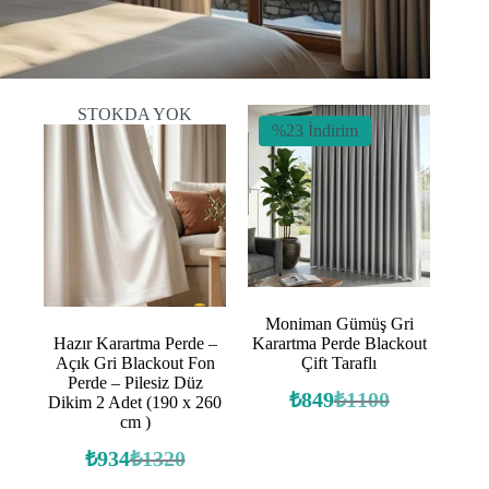
STOKDA YOK
%23 İndirim
Moniman Gümüş Gri
Hazır Karartma Perde –
Karartma Perde Blackout
Açık Gri Blackout Fon
Çift Taraflı
Perde – Pilesiz Düz
₺
849
₺
1100
Dikim 2 Adet (190 x 260
Orijinal
Şu
cm )
fiyat:
andaki
fiyat:
₺1100.
₺
934
₺
1320
Orijinal
Şu
₺849.
fiyat:
andaki