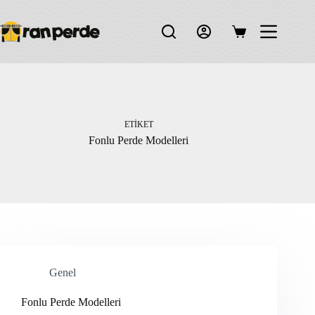
Skip
to
content
Shopping
cart
ETIKET
Fonlu Perde Modelleri
Genel
Fonlu Perde Modelleri