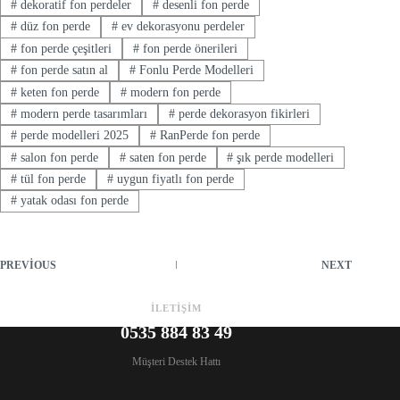
#
dekoratif fon perdeler
#
desenli fon perde
#
düz fon perde
#
ev dekorasyonu perdeler
#
fon perde çeşitleri
#
fon perde önerileri
#
fon perde satın al
#
Fonlu Perde Modelleri
#
keten fon perde
#
modern fon perde
#
modern perde tasarımları
#
perde dekorasyon fikirleri
#
perde modelleri 2025
#
RanPerde fon perde
#
salon fon perde
#
saten fon perde
#
şık perde modelleri
#
tül fon perde
#
uygun fiyatlı fon perde
#
yatak odası fon perde
PREVIOUS
NEXT
İLETİŞİM
0535 884 83 49
Müşteri Destek Hattı