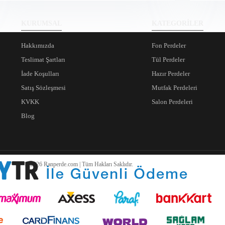
KURUMSAL
KATEGORİLER
Hakkımızda
Fon Perdeler
Teslimat Şartları
Tül Perdeler
İade Koşulları
Hazır Perdeler
Satış Sözleşmesi
Mutfak Perdeleri
KVKK
Salon Perdeleri
Blog
© 2026 Ranperde.com | Tüm Hakları Saklıdır.