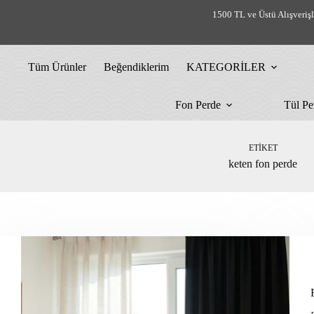
Skip
1500 TL ve Üstü Alışveriş
to
content
Tüm Ürünler
Beğendiklerim
KATEGORİLER
Fon Perde
Tül Pe
ETIKET
keten fon perde