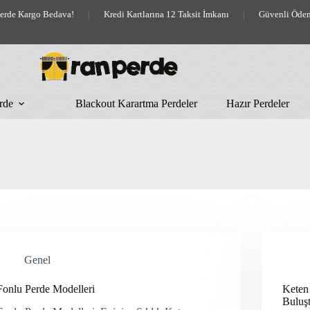
lerde Kargo Bedava!
|
Kredi Kartlarına 12 Taksit İmkanı
|
Güvenli Öde
rde
Blackout Karartma Perdeler
Hazır Perdeler
Genel
Fonlu Perde Modelleri
Keten 
Buluş