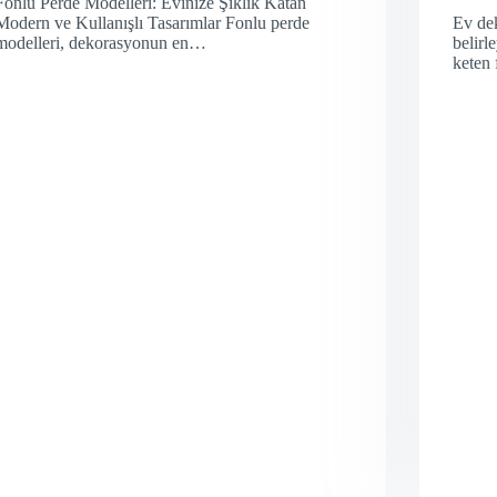
Fonlu Perde Modelleri: Evinize Şıklık Katan
Modern ve Kullanışlı Tasarımlar Fonlu perde
Ev de
modelleri, dekorasyonun en…
belirl
keten