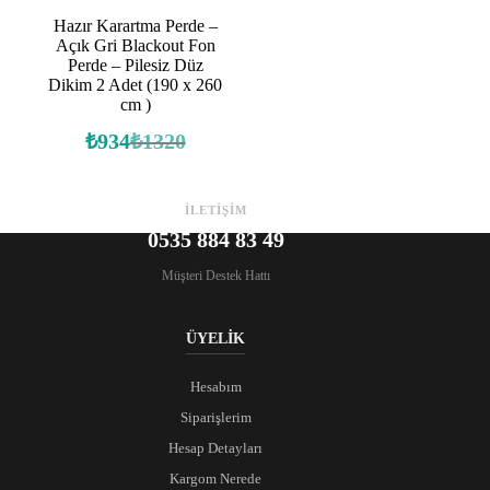
Hazır Karartma Perde –
Açık Gri Blackout Fon
Perde – Pilesiz Düz
Dikim 2 Adet (190 x 260
cm )
₺
934
₺
1320
Orijinal
Şu
fiyat:
andaki
fiyat:
₺1320.
₺934.
İLETİŞİM
0535 884 83 49
Müşteri Destek Hattı
ÜYELİK
Hesabım
Siparişlerim
Hesap Detayları
Kargom Nerede