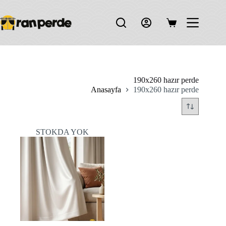
Skip
to
content
Shopping
cart
190x260 hazır perde
Anasayfa
190x260 hazır perde
STOKDA YOK