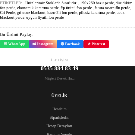
ETİKETLER:
- Ürünlerimiz Stoklarla Sınırlıdır -
,
190x260 hazır perde
,
düz dikim
fon perde
,
ekonomik karartma perde
,
f/p ürünü fon perde.
,
fatura tasarruflu perde
,
Gri Perde
,
gri ucuz blackout
,
hazır 2li fon perde
,
pilesiz karartma perde
,
ucuz
blackout perde
,
uygun fiyatlı fon perde
Bu Ürünü Paylaş:
💬 WhatsApp
📸 Instagram
🔵 Facebook
📌 Pinterest
İLETİŞİM
0535 884 83 49
Müşteri Destek Hattı
ÜYELİK
Hesabım
Siparişlerim
Hesap Detayları
Kargom Nerede