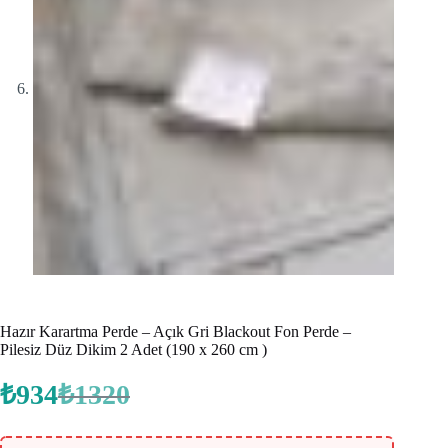
Hazır Karartma Perde – Açık Gri Blackout Fon Perde –
Pilesiz Düz Dikim 2 Adet (190 x 260 cm )
₺
934
₺
1320
Orijinal
Şu
fiyat:
andaki
fiyat:
₺1320.