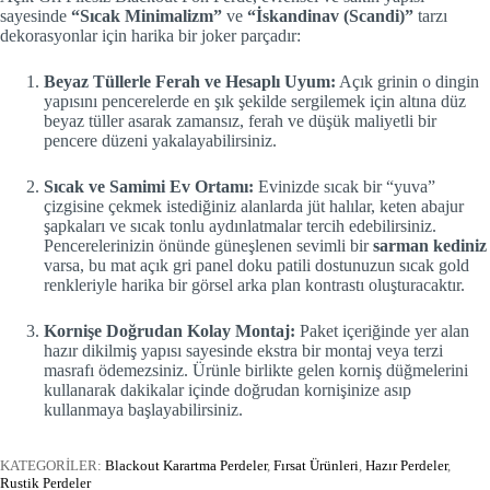
sayesinde
“Sıcak Minimalizm”
ve
“İskandinav (Scandi)”
tarzı
dekorasyonlar için harika bir joker parçadır:
Beyaz Tüllerle Ferah ve Hesaplı Uyum:
Açık grinin o dingin
yapısını pencerelerde en şık şekilde sergilemek için altına düz
beyaz tüller asarak zamansız, ferah ve düşük maliyetli bir
pencere düzeni yakalayabilirsiniz.
Sıcak ve Samimi Ev Ortamı:
Evinizde sıcak bir “yuva”
çizgisine çekmek istediğiniz alanlarda jüt halılar, keten abajur
şapkaları ve sıcak tonlu aydınlatmalar tercih edebilirsiniz.
Pencerelerinizin önünde güneşlenen sevimli bir
sarman kediniz
varsa, bu mat açık gri panel doku patili dostunuzun sıcak gold
renkleriyle harika bir görsel arka plan kontrastı oluşturacaktır.
Kornişe Doğrudan Kolay Montaj:
Paket içeriğinde yer alan
hazır dikilmiş yapısı sayesinde ekstra bir montaj veya terzi
masrafı ödemezsiniz. Ürünle birlikte gelen korniş düğmelerini
kullanarak dakikalar içinde doğrudan kornişinize asıp
kullanmaya başlayabilirsiniz.
KATEGORİLER:
Blackout Karartma Perdeler
,
Fırsat Ürünleri
,
Hazır Perdeler
,
Rustik Perdeler