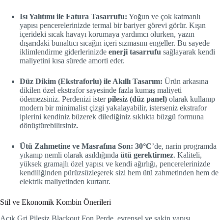
Isı Yalıtımı ile Fatura Tasarrufu:
Yoğun ve çok katmanlı
yapısı pencerelerinizde termal bir bariyer görevi görür. Kışın
içerideki sıcak havayı korumaya yardımcı olurken, yazın
dışarıdaki bunaltıcı sıcağın içeri sızmasını engeller. Bu sayede
iklimlendirme giderlerinizde
enerji tasarrufu
sağlayarak kendi
maliyetini kısa sürede amorti eder.
Düz Dikim (Ekstraforlu) ile Akıllı Tasarım:
Ürün arkasına
dikilen özel ekstrafor sayesinde fazla kumaş maliyeti
ödemezsiniz. Perdenizi ister
pilesiz (düz panel)
olarak kullanıp
modern bir minimalist çizgi yakalayabilir, isterseniz ekstrafor
iplerini kendiniz büzerek dilediğiniz sıklıkta büzgü formuna
dönüştürebilirsiniz.
Ütü Zahmetine ve Masrafına Son:
30°C
’de, narin programda
yıkanıp nemli olarak asıldığında
ütü gerektirmez
. Kaliteli,
yüksek gramajlı özel yapısı ve kendi ağırlığı, pencerelerinizde
kendiliğinden pürüzsüzleşerek sizi hem ütü zahmetinden hem de
elektrik maliyetinden kurtarır.
Stil ve Ekonomik Kombin Önerileri
Açık Gri Pilesiz Blackout Fon Perde, evrensel ve sakin yapısı