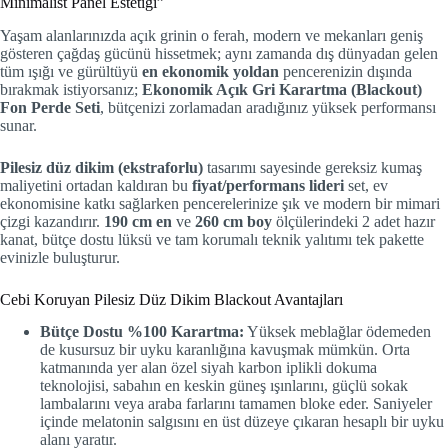
Minimalist Panel Estetiği”
Yaşam alanlarınızda açık grinin o ferah, modern ve mekanları geniş
gösteren çağdaş gücünü hissetmek; aynı zamanda dış dünyadan gelen
tüm ışığı ve gürültüyü
en ekonomik yoldan
pencerenizin dışında
bırakmak istiyorsanız;
Ekonomik Açık Gri Karartma (Blackout)
Fon Perde Seti
, bütçenizi zorlamadan aradığınız yüksek performansı
sunar.
Pilesiz düz dikim (ekstraforlu)
tasarımı sayesinde gereksiz kumaş
maliyetini ortadan kaldıran bu
fiyat/performans lideri
set, ev
ekonomisine katkı sağlarken pencerelerinize şık ve modern bir mimari
çizgi kazandırır.
190 cm en
ve
260 cm boy
ölçülerindeki 2 adet hazır
kanat, bütçe dostu lüksü ve tam korumalı teknik yalıtımı tek pakette
evinizle buluşturur.
Cebi Koruyan Pilesiz Düz Dikim Blackout Avantajları
Bütçe Dostu %100 Karartma:
Yüksek meblağlar ödemeden
de kusursuz bir uyku karanlığına kavuşmak mümkün. Orta
katmanında yer alan özel siyah karbon iplikli dokuma
teknolojisi, sabahın en keskin güneş ışınlarını, güçlü sokak
lambalarını veya araba farlarını tamamen bloke eder. Saniyeler
içinde melatonin salgısını en üst düzeye çıkaran hesaplı bir uyku
alanı yaratır.