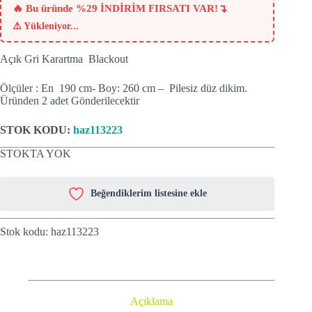
₺934.
↴
🔥 Bu üründe %29 İNDİRİM FIRSATI VAR!
⚠️
Yükleniyor...
Açık Gri Karartma Blackout
Ölçüler : En 190 cm- Boy: 260 cm – Pilesiz düz dikim.
Üründen 2 adet Gönderilecektir
STOK KODU:
haz113223
STOKTA YOK
Beğendiklerim listesine ekle
Stok kodu:
haz113223
Açıklama