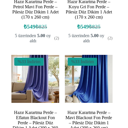
Hazır Karartma Perde –
Hazır Karartma Perde –
Petrol Mavi Fon Perde –
Koyu Gri Fon Perde –
Pilesiz Düz Dikim 1 Adet
Pilesiz Düz Dikim 1 Adet
(170 x 260 cm)
(170 x 260 cm)
₺
549
₺
825
₺
549
₺
825
Orijinal
Şu
Orijinal
Şu
fiyat:
andaki
fiyat:
andaki
5 üzerinden
5.00
oy
5 üzerinden
5.00
oy
(2)
(2)
fiyat:
fiyat:
₺825.
₺825.
aldı
aldı
₺549.
₺549.
%33 İndirim
%33 İndirim
Hazır Karartma Perde –
Hazır Karartma Perde –
Eflatun Blackout Fon
Mavi Blackout Fon Perde
Perde – Pilesiz Düz
– Pilesiz Düz Dikim 1
Dikim 1 Adet (200 x 260
Adet (200 x 260 cm)