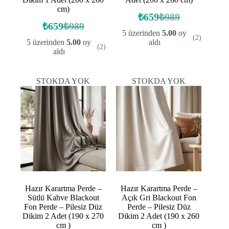
cm)
₺
659
₺
989
Orijinal
Şu
₺
659
₺
989
Orijinal
Şu
fiyat:
andaki
5 üzerinden
5.00
oy
(2)
fiyat:
andaki
fiyat:
₺989.
5 üzerinden
5.00
oy
aldı
(2)
fiyat:
₺989.
₺659.
aldı
₺659.
STOKDA YOK
STOKDA YOK
Hazır Karartma Perde –
Hazır Karartma Perde –
Sütlü Kahve Blackout
Açık Gri Blackout Fon
Fon Perde – Pilesiz Düz
Perde – Pilesiz Düz
Dikim 2 Adet (190 x 270
Dikim 2 Adet (190 x 260
cm )
cm )