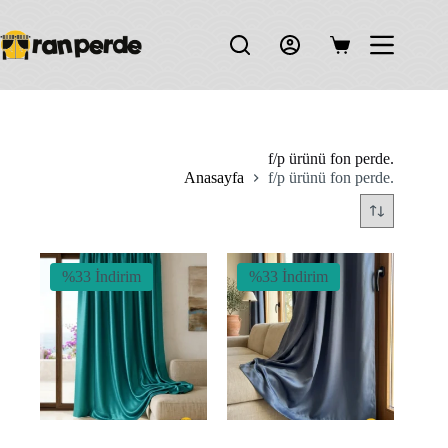
Skip
to
content
Shopping
cart
f/p ürünü fon perde.
Anasayfa
f/p ürünü fon perde.
%33 İndirim
%33 İndirim