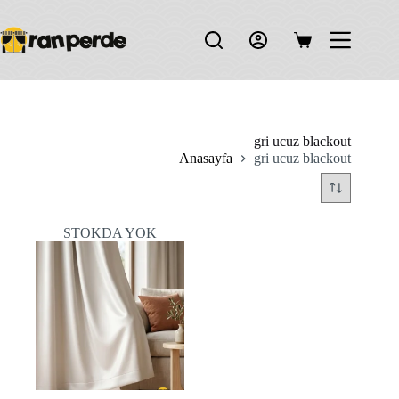
Skip
to
content
Shopping
cart
gri ucuz blackout
Anasayfa
gri ucuz blackout
STOKDA YOK