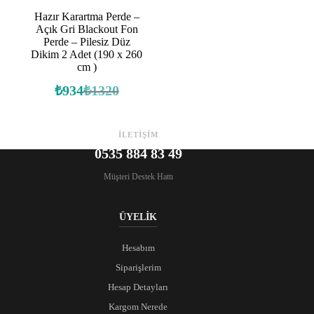
Hazır Karartma Perde –
Açık Gri Blackout Fon
Perde – Pilesiz Düz
Dikim 2 Adet (190 x 260
cm )
₺
934
₺
1320
Orijinal
Şu
fiyat:
andaki
fiyat:
₺1320.
₺934.
İLETİŞİM
0535 884 83 49
Müşteri Destek Hattı
ÜYELİK
Hesabım
Siparişlerim
Hesap Detayları
Kargom Nerede