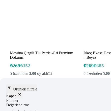
Messina Çizgili Tül Perde -Gri Premium
İskoç Ekose Dese
Dokuma
– Beyaz
₺
269
₺
352
₺
269
₺
385
Orijinal
Şu
Orijinal
Şu
fiyat:
andaki
fiyat:
andaki
5 üzerinden
5.00
oy aldı
5 üzerinden
5.00
(1)
fiyat:
fiyat:
₺352.
₺385.
₺269.
₺269.
Ürünleri filtrele
Kapat
Filtreler
Değerlendirme