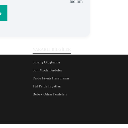
İndirimdeki
İndirim
ürün
e
YARARLI BİLGİLER
Sipariş Oluşturma
Son Moda Perdeler
Perde Fiyatı Hesaplama
Tül Perde Fiyatları
Bebek Odası Perdeleri