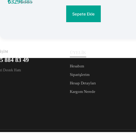
₺
329
₺
385
Orijinal
Şu
fiyat:
andaki
fiyat:
₺385.
Sepete Ekle
₺329.
İŞİM
ÜYELİK
5 884 83 49
Hesabım
i Destek Hattı
Siparişlerim
Hesap Detayları
Kargom Nerede