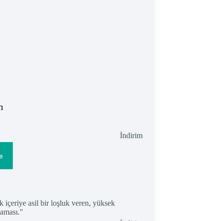
m
İndirimdeki
İndirim
ürün
e