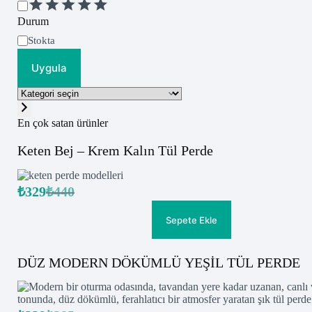
Değerlendirme
Durum
Uygunluk
Stokta
Uygula
Kategori
seçin
En çok satan ürünler
Keten Bej – Krem Kalın Tül Perde
₺
329
₺
440
Orijinal
Şu
fiyat:
andaki
fiyat:
₺440.
Sepete Ekle
₺329.
DÜZ MODERN DÖKÜMLÜ YEŞİL TÜL PERDE