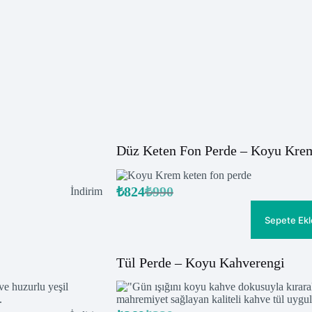
Düz Keten Fon Perde – Koyu Kre
₺
824
₺
990
İndirimdeki
İndirim
Orijinal
Şu
ürün
fiyat:
andaki
fiyat:
₺990.
Sepete Ekl
₺824.
Tül Perde – Koyu Kahverengi