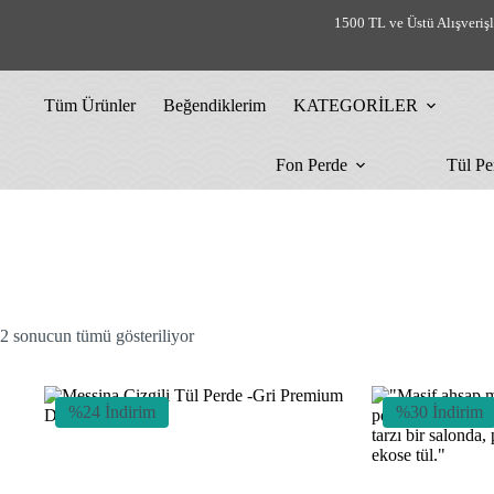
Skip
1500 TL ve Üstü Alışveriş
to
content
Tüm Ürünler
Beğendiklerim
KATEGORİLER
Fon Perde
Tül Pe
En
2 sonucun tümü gösteriliyor
yeniye
göre
sıralandı
%24 İndirim
%30 İndirim