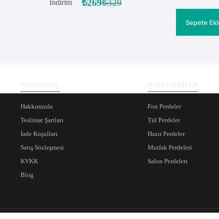
₺
269
₺
329
İndirimdeki
İndirim
Orijinal
Şu
ürün
fiyat:
andaki
fiyat:
₺329.
Sepete Ekl
₺269.
KURUMSAL
KATEGORİLER
Hakkımızda
Fon Perdeler
Teslimat Şartları
Tül Perdeler
İade Koşulları
Hazır Perdeler
Satış Sözleşmesi
Mutfak Perdeleri
KVKK
Salon Perdeleri
Blog