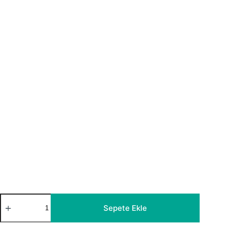
İskoç
Ekose
Sepete Ekle
Desenli
Tül