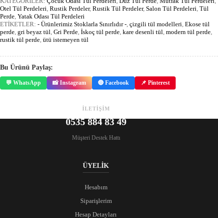
KATEGORİLER:
Çocuk Odası Tül Perdeleri
,
Düz Tül Perde
,
Mutfak Tül Perdeleri
,
Otel Tül Perdeleri
,
Rustik Perdeler
,
Rustik Tül Perdeler
,
Salon Tül Perdeleri
,
Tül
Perde
,
Yatak Odası Tül Perdeleri
ETİKETLER:
- Ürünlerimiz Stoklarla Sınırlıdır -
,
çizgili tül modelleri
,
Ekose tül
perde
,
gri beyaz tül
,
Gri Perde
,
İskoç tül perde
,
kare desenli tül
,
modern tül perde
,
rustik tül perde
,
ütü istemeyen tül
Bu Ürünü Paylaş:
💬 WhatsApp
📸 Instagram
🔵 Facebook
📌 Pinterest
İLETİŞİM
0535 884 83 49
Müşteri Destek Hattı
ÜYELİK
Hesabım
Siparişlerim
Hesap Detayları