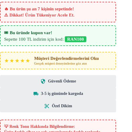
Perde
–
🔥 Bu ürün şu an 7 kişinin sepetinde!
Açik
⚠️ Dikkat! Ürün Tükeniyor Acele Et.
Gri
–
Beyaz
adet
🎟️
Bu üründe kupon var!
Sepette 100 TL indirim için kod:
RAN100
Müşteri Değerlendirmelerini Oku
★★★★★
Gerçek müşteri deneyimlerine göz atın
Güvenli Ödeme
3-5 iş gününde kargoda
Özel Dikim
💡
Renk Tonu Hakkında Bilgilendirme: