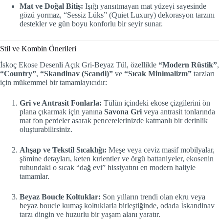
Mat ve Doğal Bitiş:
Işığı yansıtmayan mat yüzeyi sayesinde
gözü yormaz, “Sessiz Lüks” (Quiet Luxury) dekorasyon tarzını
destekler ve gün boyu konforlu bir seyir sunar.
Stil ve Kombin Önerileri
İskoç Ekose Desenli Açık Gri-Beyaz Tül, özellikle
“Modern Rüstik”
,
“Country”
,
“Skandinav (Scandi)”
ve
“Sıcak Minimalizm”
tarzları
için mükemmel bir tamamlayıcıdır:
Gri ve Antrasit Fonlarla:
Tülün içindeki ekose çizgilerini ön
plana çıkarmak için yanına
Savona Gri
veya antrasit tonlarında
mat fon perdeler asarak pencerelerinizde katmanlı bir derinlik
oluşturabilirsiniz.
Ahşap ve Tekstil Sıcaklığı:
Meşe veya ceviz masif mobilyalar,
şömine detayları, keten kırlentler ve örgü battaniyeler, ekosenin
ruhundaki o sıcak “dağ evi” hissiyatını en modern haliyle
tamamlar.
Beyaz Boucle Koltuklar:
Son yılların trendi olan ekru veya
beyaz boucle kumaş koltuklarla birleştiğinde, odada İskandinav
tarzı dingin ve huzurlu bir yaşam alanı yaratır.