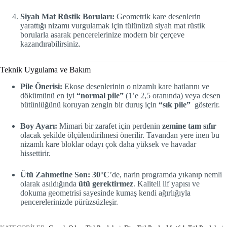
Siyah Mat Rüstik Boruları:
Geometrik kare desenlerin
yarattığı nizamı vurgulamak için tülünüzü siyah mat rüstik
borularla asarak pencerelerinize modern bir çerçeve
kazandırabilirsiniz.
Teknik Uygulama ve Bakım
Pile Önerisi:
Ekose desenlerinin o nizamlı kare hatlarını ve
dökümünü en iyi
“normal pile”
(1’e 2,5 oranında) veya desen
bütünlüğünü koruyan zengin bir duruş için
“sık pile”
gösterir.
Boy Ayarı:
Mimari bir zarafet için perdenin
zemine tam sıfır
olacak şekilde ölçülendirilmesi önerilir. Tavandan yere inen bu
nizamlı kare bloklar odayı çok daha yüksek ve havadar
hissettirir.
Ütü Zahmetine Son:
30°C
’de, narin programda yıkanıp nemli
olarak asıldığında
ütü gerektirmez
. Kaliteli lif yapısı ve
dokuma geometrisi sayesinde kumaş kendi ağırlığıyla
pencerelerinizde pürüzsüzleşir.