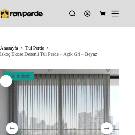
Skip
to
content
Shopping
cart
Anasayfa
Tül Perde
İskoç Ekose Desenli Tül Perde – Açik Gri – Beyaz
%30 İndirim