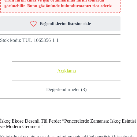
Ürün farklı cihaz ve ışık ortamlarında farklı tonlarda
görünebilir. Bunu göz önünde bulundurmanızı rica ederiz.
Beğendiklerim listesine ekle
Stok kodu:
TUL-1065356-1-1
Açıklama
Değerlendirmeler (3)
İskoç Ekose Desenli Tül Perde: “Pencerelerde Zamansız İskoç Esintisi
ve Modern Geometri”
Evinizde ekosenin o sıcak, samimi ve entelektüel enerjisini hissetmek;