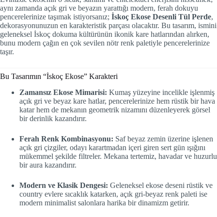
aynı zamanda açık gri ve beyazın yarattığı modern, ferah dokuyu
pencerelerinize taşımak istiyorsanız;
İskoç Ekose Desenli Tül Perde
,
dekorasyonunuzun en karakteristik parçası olacaktır. Bu tasarım, ismini
geleneksel İskoç dokuma kültürünün ikonik kare hatlarından alırken,
bunu modern çağın en çok sevilen nötr renk paletiyle pencerelerinize
taşır.
Bu Tasarımın “İskoç Ekose” Karakteri
Zamansız Ekose Mimarisi:
Kumaş yüzeyine incelikle işlenmiş
açık gri ve beyaz kare hatlar, pencerelerinize hem rüstik bir hava
katar hem de mekanın geometrik nizamını düzenleyerek görsel
bir derinlik kazandırır.
Ferah Renk Kombinasyonu:
Saf beyaz zemin üzerine işlenen
açık gri çizgiler, odayı karartmadan içeri giren sert gün ışığını
mükemmel şekilde filtreler. Mekana tertemiz, havadar ve huzurlu
bir aura kazandırır.
Modern ve Klasik Dengesi:
Geleneksel ekose deseni rüstik ve
country evlere sıcaklık katarken, açık gri-beyaz renk paleti ise
modern minimalist salonlara harika bir dinamizm getirir.