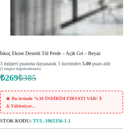
İskoç Ekose Desenli Tül Perde – Açik Gri – Beyaz
3
müşteri puanına dayanarak 5 üzerinden
5.00
puan aldı
(
3
müşteri değerlendirmesi)
₺
269
₺
385
Orijinal
Şu
fiyat:
andaki
fiyat:
₺385.
₺269.
↴
🔥 Bu üründe %30 İNDİRİM FIRSATI VAR!
⚠️
Yükleniyor...
STOK KODU:
TUL-1065356-1-1