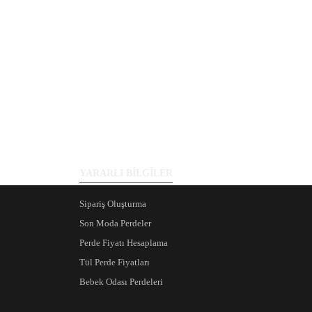
YARARLI BİLGİLER
Sipariş Oluşturma
Son Moda Perdeler
Perde Fiyatı Hesaplama
Tül Perde Fiyatları
Bebek Odası Perdeleri