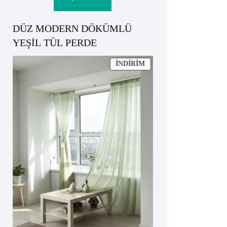
₺824.
DÜZ MODERN DÖKÜMLÜ
YEŞİL TÜL PERDE
İNDIRIMDEKI
İNDIRIM
ÜRÜN