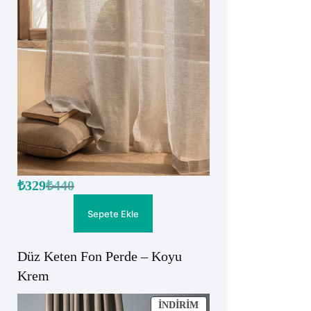
₺
329
₺
440
Orijinal
Şu
fiyat:
andaki
fiyat:
₺440.
Sepete Ekle
₺329.
Düz Keten Fon Perde – Koyu
Krem
İNDIRIMDEKI
İNDIRIM