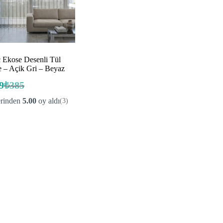
ç Ekose Desenli Tül
e – Açik Gri – Beyaz
9
₺
385
Orijinal
Şu
fiyat:
andaki
erinden
5.00
oy aldı
(3)
fiyat:
₺385.
₺269.