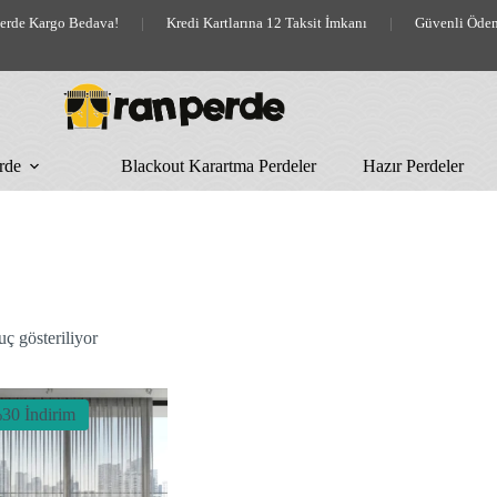
lerde Kargo Bedava!
|
Kredi Kartlarına 12 Taksit İmkanı
|
Güvenli Öde
rde
Blackout Karartma Perdeler
Hazır Perdeler
uç gösteriliyor
30 İndirim