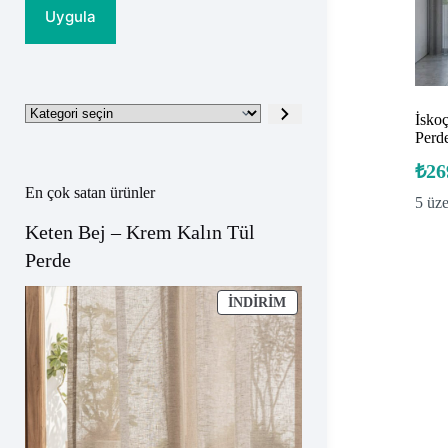
Uygula
Kategori
İsko
seçin
Perd
₺
26
En çok satan ürünler
5 üz
Keten Bej – Krem Kalın Tül
Perde
İNDIRIMDEKI
İNDIRIM
ÜRÜN