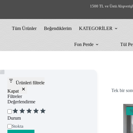
Skip
1500 TL ve Üstü Alışveriş
to
content
Tüm Ürünler
Beğendiklerim
KATEGORİLER
Fon Perde
Tül Pe
Ürünleri filtrele
Tek bir son
Kapat
Filtreler
Değerlendirme
Değerlendirme
%
Durum
Uygunluk
Stokta