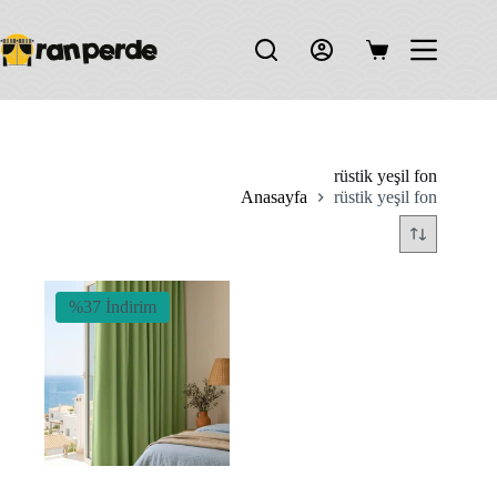
Skip
to
content
Shopping
cart
rüstik yeşil fon
Anasayfa
rüstik yeşil fon
%37 İndirim