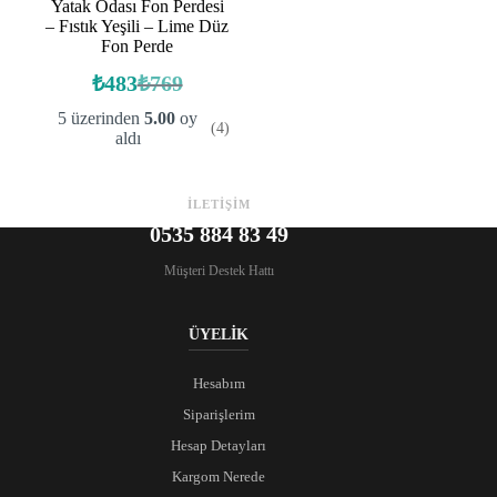
Yatak Odası Fon Perdesi
– Fıstık Yeşili – Lime Düz
Fon Perde
₺
483
₺
769
Orijinal
Şu
fiyat:
andaki
5 üzerinden
5.00
oy
(4)
fiyat:
₺769.
aldı
₺483.
İLETİŞİM
0535 884 83 49
Müşteri Destek Hattı
ÜYELİK
Hesabım
Siparişlerim
Hesap Detayları
Kargom Nerede