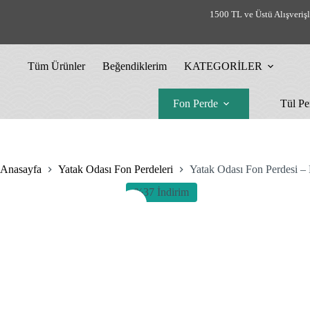
Skip
1500 TL ve Üstü Alışveriş
to
content
Tüm Ürünler
Beğendiklerim
KATEGORİLER
Fon Perde
Tül Pe
Anasayfa
Yatak Odası Fon Perdeleri
Yatak Odası Fon Perdesi – 
%37 İndirim