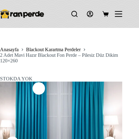
Skip
to
content
Shopping
cart
Anasayfa
Blackout Karartma Perdeler
2 Adet Mavi Hazır Blackout Fon Perde – Pilesiz Düz Dikim
120×260
STOKDA YOK