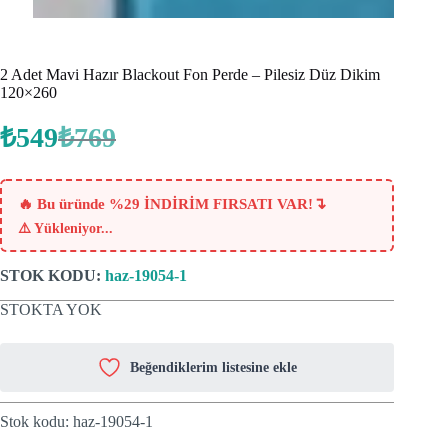
2 Adet Mavi Hazır Blackout Fon Perde – Pilesiz Düz Dikim
120×260
₺
549
₺
769
Orijinal
Şu
fiyat:
andaki
fiyat:
₺769.
₺549.
↴
🔥 Bu üründe %29 İNDİRİM FIRSATI VAR!
⚠️
Yükleniyor...
STOK KODU:
haz-19054-1
STOKTA YOK
Beğendiklerim listesine ekle
Stok kodu:
haz-19054-1