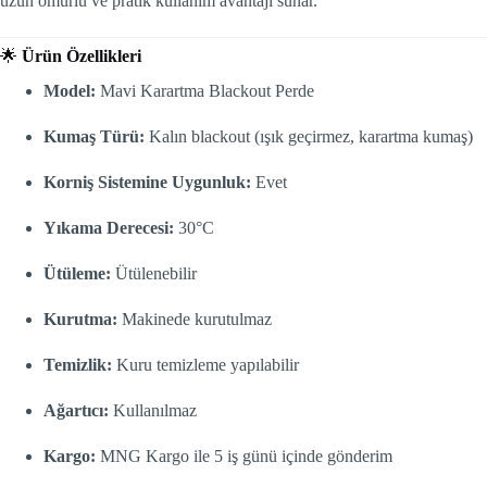
uzun ömürlü ve pratik kullanım avantajı sunar.
🌟
Ürün Özellikleri
Model:
Mavi Karartma Blackout Perde
Kumaş Türü:
Kalın blackout (ışık geçirmez, karartma kumaş)
Korniş Sistemine Uygunluk:
Evet
Yıkama Derecesi:
30°C
Ütüleme:
Ütülenebilir
Kurutma:
Makinede kurutulmaz
Temizlik:
Kuru temizleme yapılabilir
Ağartıcı:
Kullanılmaz
Kargo:
MNG Kargo ile 5 iş günü içinde gönderim