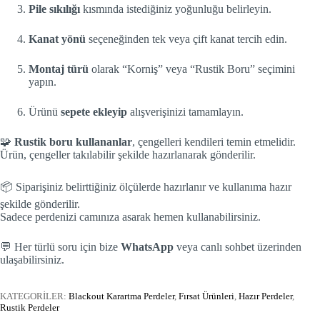
Pile sıkılığı
kısmında istediğiniz yoğunluğu belirleyin.
Kanat yönü
seçeneğinden tek veya çift kanat tercih edin.
Montaj türü
olarak “Korniş” veya “Rustik Boru” seçimini
yapın.
Ürünü
sepete ekleyip
alışverişinizi tamamlayın.
🧩
Rustik boru kullananlar
, çengelleri kendileri temin etmelidir.
Ürün, çengeller takılabilir şekilde hazırlanarak gönderilir.
📦 Siparişiniz belirttiğiniz ölçülerde hazırlanır ve kullanıma hazır
şekilde gönderilir.
Sadece perdenizi camınıza asarak hemen kullanabilirsiniz.
💬 Her türlü soru için bize
WhatsApp
veya canlı sohbet üzerinden
ulaşabilirsiniz.
KATEGORİLER:
Blackout Karartma Perdeler
,
Fırsat Ürünleri
,
Hazır Perdeler
,
Rustik Perdeler