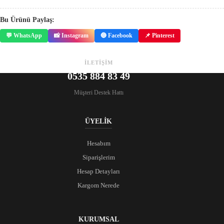
Bu Ürünü Paylaş:
💬 WhatsApp
📸 Instagram
🔵 Facebook
📌 Pinterest
İLETİŞİM
0535 884 83 49
Müşteri Destek Hattı
ÜYELİK
Hesabım
Siparişlerim
Hesap Detayları
Kargom Nerede
KURUMSAL