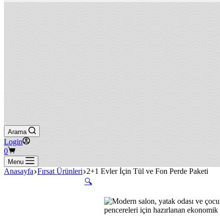
Arama
Login
Shopping
0
cart
Menu
Anasayfa
Fırsat Ürünleri
2+1 Evler İçin Tül ve Fon Perde Paketi
🔍