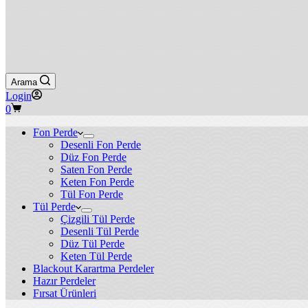
Arama
Login
Shopping
0
cart
Fon Perde
Desenli Fon Perde
Düz Fon Perde
Saten Fon Perde
Keten Fon Perde
Tül Fon Perde
Tül Perde
Çizgili Tül Perde
Desenli Tül Perde
Düz Tül Perde
Keten Tül Perde
Blackout Karartma Perdeler
Hazır Perdeler
Fırsat Ürünleri