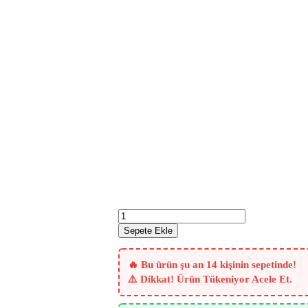
2+1
Evler
Sepete Ekle
İçin
Tül
ve
🔥 Bu ürün şu an 14 kişinin sepetinde!
Fon
⚠️ Dikkat! Ürün Tükeniyor Acele Et.
Perde
Paketi