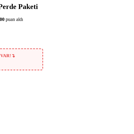
Perde Paketi
.00
puan aldı
↴
 VAR!