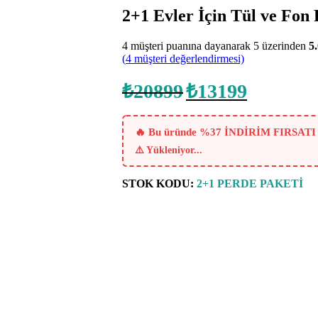
2+1 Evler İçin Tül ve Fon 
4
müşteri puanına dayanarak 5 üzerinden
5
(
4
müşteri değerlendirmesi)
Orijinal
Şu
₺
20899
₺
13199
fiyat:
andaki
fiyat:
₺20899.
₺13199.
🔥 Bu üründe %37 İNDİRİM FIRSATI
⚠️
Yükleniyor...
STOK KODU:
2+1 PERDE PAKETİ