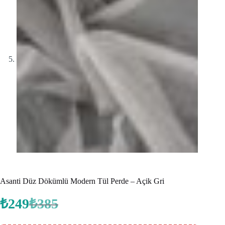
Asanti Düz Dökümlü Modern Tül Perde – Açik Gri
₺
249
₺
385
Orijinal
Şu
fiyat:
andaki
fiyat: