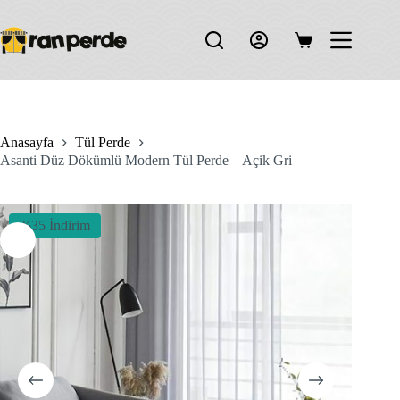
Skip
to
content
Shopping
cart
Anasayfa
Tül Perde
Asanti Düz Dökümlü Modern Tül Perde – Açik Gri
%35 İndirim