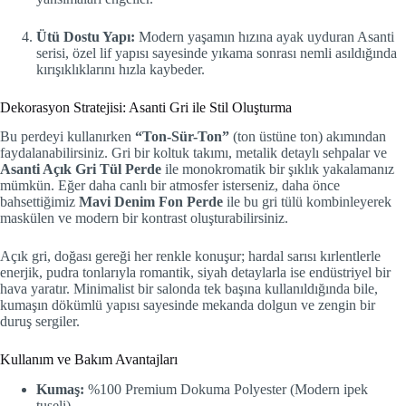
Ütü Dostu Yapı:
Modern yaşamın hızına ayak uyduran Asanti
serisi, özel lif yapısı sayesinde yıkama sonrası nemli asıldığında
kırışıklıklarını hızla kaybeder.
Dekorasyon Stratejisi: Asanti Gri ile Stil Oluşturma
Bu perdeyi kullanırken
“Ton-Sür-Ton”
(ton üstüne ton) akımından
faydalanabilirsiniz. Gri bir koltuk takımı, metalik detaylı sehpalar ve
Asanti Açık Gri Tül Perde
ile monokromatik bir şıklık yakalamanız
mümkün. Eğer daha canlı bir atmosfer isterseniz, daha önce
bahsettiğimiz
Mavi Denim Fon Perde
ile bu gri tülü kombinleyerek
maskülen ve modern bir kontrast oluşturabilirsiniz.
Açık gri, doğası gereği her renkle konuşur; hardal sarısı kırlentlerle
enerjik, pudra tonlarıyla romantik, siyah detaylarla ise endüstriyel bir
hava yaratır. Minimalist bir salonda tek başına kullanıldığında bile,
kumaşın dökümlü yapısı sayesinde mekanda dolgun ve zengin bir
duruş sergiler.
Kullanım ve Bakım Avantajları
Kumaş:
%100 Premium Dokuma Polyester (Modern ipek
tuşeli).