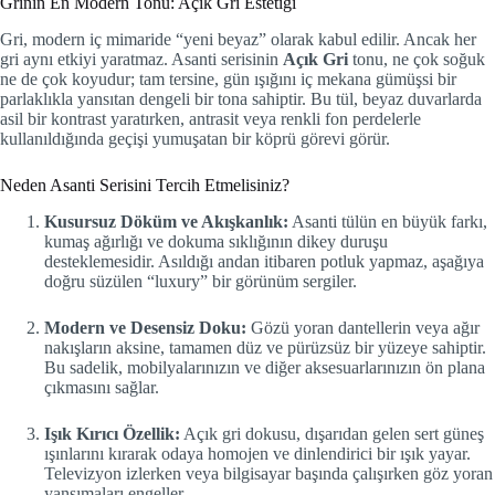
Grinin En Modern Tonu: Açık Gri Estetiği
Gri, modern iç mimaride “yeni beyaz” olarak kabul edilir. Ancak her
gri aynı etkiyi yaratmaz. Asanti serisinin
Açık Gri
tonu, ne çok soğuk
ne de çok koyudur; tam tersine, gün ışığını iç mekana gümüşsi bir
parlaklıkla yansıtan dengeli bir tona sahiptir. Bu tül, beyaz duvarlarda
asil bir kontrast yaratırken, antrasit veya renkli fon perdelerle
kullanıldığında geçişi yumuşatan bir köprü görevi görür.
Neden Asanti Serisini Tercih Etmelisiniz?
Kusursuz Döküm ve Akışkanlık:
Asanti tülün en büyük farkı,
kumaş ağırlığı ve dokuma sıklığının dikey duruşu
desteklemesidir. Asıldığı andan itibaren potluk yapmaz, aşağıya
doğru süzülen “luxury” bir görünüm sergiler.
Modern ve Desensiz Doku:
Gözü yoran dantellerin veya ağır
nakışların aksine, tamamen düz ve pürüzsüz bir yüzeye sahiptir.
Bu sadelik, mobilyalarınızın ve diğer aksesuarlarınızın ön plana
çıkmasını sağlar.
Işık Kırıcı Özellik:
Açık gri dokusu, dışarıdan gelen sert güneş
ışınlarını kırarak odaya homojen ve dinlendirici bir ışık yayar.
Televizyon izlerken veya bilgisayar başında çalışırken göz yoran
yansımaları engeller.