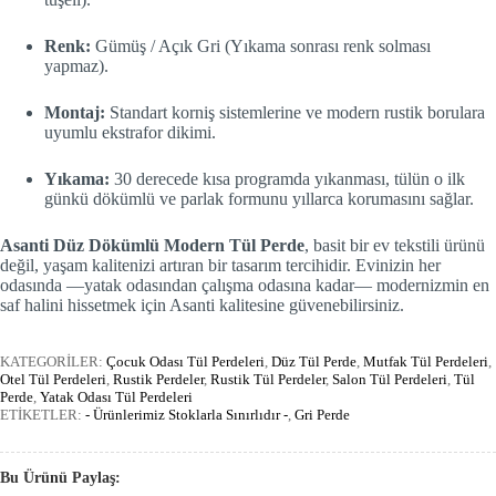
Renk:
Gümüş / Açık Gri (Yıkama sonrası renk solması
yapmaz).
Montaj:
Standart korniş sistemlerine ve modern rustik borulara
uyumlu ekstrafor dikimi.
Yıkama:
30 derecede kısa programda yıkanması, tülün o ilk
günkü dökümlü ve parlak formunu yıllarca korumasını sağlar.
Asanti Düz Dökümlü Modern Tül Perde
, basit bir ev tekstili ürünü
değil, yaşam kalitenizi artıran bir tasarım tercihidir. Evinizin her
odasında —yatak odasından çalışma odasına kadar— modernizmin en
saf halini hissetmek için Asanti kalitesine güvenebilirsiniz.
KATEGORİLER:
Çocuk Odası Tül Perdeleri
,
Düz Tül Perde
,
Mutfak Tül Perdeleri
,
Otel Tül Perdeleri
,
Rustik Perdeler
,
Rustik Tül Perdeler
,
Salon Tül Perdeleri
,
Tül
Perde
,
Yatak Odası Tül Perdeleri
ETİKETLER:
- Ürünlerimiz Stoklarla Sınırlıdır -
,
Gri Perde
Bu Ürünü Paylaş: