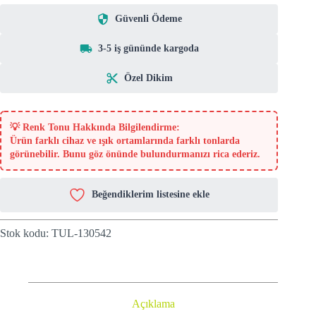
Güvenli Ödeme
3-5 iş gününde kargoda
Özel Dikim
💡
Renk Tonu Hakkında Bilgilendirme:
Ürün farklı cihaz ve ışık ortamlarında farklı tonlarda
görünebilir. Bunu göz önünde bulundurmanızı rica ederiz.
Beğendiklerim listesine ekle
Stok kodu:
TUL-130542
Açıklama