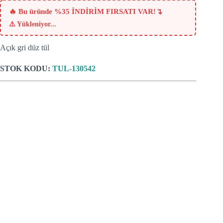
₺385.
₺249.
↴
🔥 Bu üründe %35 İNDİRİM FIRSATI VAR!
⚠️
Yükleniyor...
Açık gri düz tül
STOK KODU:
TUL-130542