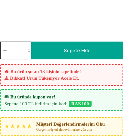
Asanti
Düz
Sepete Ekle
Dökümlü
Modern
Tül
Perde
🔥 Bu ürün şu an 13 kişinin sepetinde!
–
⚠️ Dikkat! Ürün Tükeniyor Acele Et.
Açik
Gri
adet
🎟️
Bu üründe kupon var!
Sepette 100 TL indirim için kod:
RAN100
Müşteri Değerlendirmelerini Oku
★★★★★
Gerçek müşteri deneyimlerine göz atın