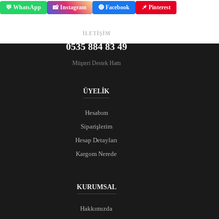
💬 WhatsApp
📸 Instagram
🔵 Facebook
📌 Pinterest
İLETİŞİM
0535 884 83 49
Müşteri Destek Hattı
ÜYELİK
Hesabım
Siparişlerim
Hesap Detayları
Kargom Nerede
KURUMSAL
Hakkımızda