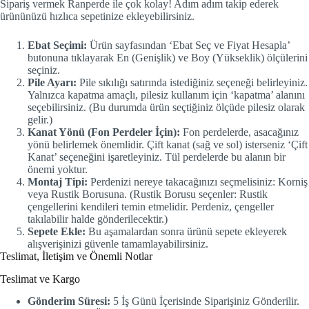
Sipariş vermek Ranperde ile çok kolay! Adım adım takip ederek
ürününüzü hızlıca sepetinize ekleyebilirsiniz.
Ebat Seçimi:
Ürün sayfasından ‘Ebat Seç ve Fiyat Hesapla’
butonuna tıklayarak En (Genişlik) ve Boy (Yükseklik) ölçülerini
seçiniz.
Pile Ayarı:
Pile sıkılığı satırında istediğiniz seçeneği belirleyiniz.
Yalnızca kapatma amaçlı, pilesiz kullanım için ‘kapatma’ alanını
seçebilirsiniz. (Bu durumda ürün seçtiğiniz ölçüde pilesiz olarak
gelir.)
Kanat Yönü (Fon Perdeler İçin):
Fon perdelerde, asacağınız
yönü belirlemek önemlidir. Çift kanat (sağ ve sol) isterseniz ‘Çift
Kanat’ seçeneğini işaretleyiniz. Tül perdelerde bu alanın bir
önemi yoktur.
Montaj Tipi:
Perdenizi nereye takacağınızı seçmelisiniz: Korniş
veya Rustik Borusuna. (Rustik Borusu seçenler: Rustik
çengellerini kendileri temin etmelidir. Perdeniz, çengeller
takılabilir halde gönderilecektir.)
Sepete Ekle:
Bu aşamalardan sonra ürünü sepete ekleyerek
alışverişinizi güvenle tamamlayabilirsiniz.
Teslimat, İletişim ve Önemli Notlar
Teslimat ve Kargo
Gönderim Süresi:
5 İş Günü İçerisinde Siparişiniz Gönderilir.