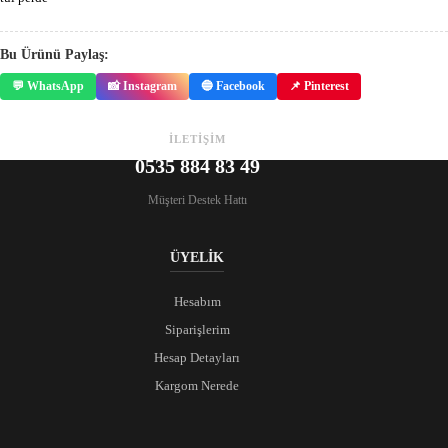
Bu Ürünü Paylaş:
💬 WhatsApp
📸 Instagram
🔵 Facebook
📌 Pinterest
İLETİŞİM
0535 884 83 49
Müşteri Destek Hattı
ÜYELİK
Hesabım
Siparişlerim
Hesap Detayları
Kargom Nerede