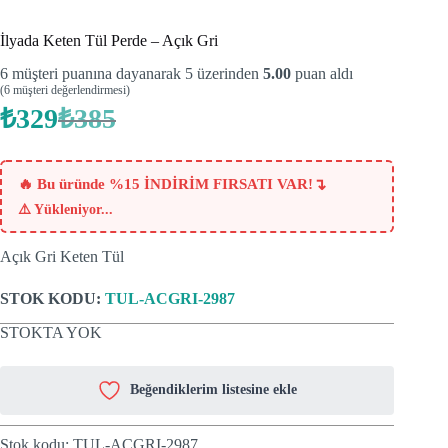
İlyada Keten Tül Perde – Açık Gri
6
müşteri puanına dayanarak 5 üzerinden
5.00
puan aldı
(
6
müşteri değerlendirmesi)
₺
329
₺
385
Orijinal
Şu
fiyat:
andaki
fiyat:
₺385.
₺329.
↴
🔥 Bu üründe %15 İNDİRİM FIRSATI VAR!
⚠️
Yükleniyor...
Açık Gri Keten Tül
STOK KODU:
TUL-ACGRI-2987
STOKTA YOK
Beğendiklerim listesine ekle
Stok kodu:
TUL-ACGRI-2987