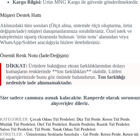
Kargo Bilgisi:
Ürün MNG Kargo ile güvenle gönderilmektedir.
Müşteri Destek Hattı
Aklınızdaki tüm soruları (Ölçü alma, sistemde ölçü oluşturma, ürün
değişim/iade) müşteri danışmanlarımıza sorabilirsiniz. Özel istek ve
taleplerinizi sipariş ekranında bulunan ‘ürün notu’ alanından veya
WhatsApp/Sohbet aracılığıyla bizlere iletebilirsiniz.
Önemli Renk Notu (İade/Değişim)
DİKKAT:
Ürünlere baktığınız ekran farklılıklarından dolayı
kumaşların renklerinde **ton farklılıkları** olabilir. Lütfen
siparişlerinizde bunu göz önünde bulundurun.
Ton farklılığı
nedeniyle iade alınmamaktadır.
Size sadece camınıza asmak kalacaktır. Ranperde olarak sorunsuz
alışverişler dileriz.
KATEGORİLER:
Çocuk Odası Tül Perdeleri
,
Düz Tül Perde
,
Keten Tül Perde
,
Mutfak Tül Perdeleri
,
Otel Tül Perdeleri
,
Rustik Perdeler
,
Rustik Tül Perdeler
,
Salon Tül Perdeleri
,
Tül Perde
,
Yatak Odası Tül Perdeleri
ETİKETLER:
- Ürünlerimiz Stoklarla Sınırlıdır -
,
Gri Perde
,
Keten Perde
,
Keten tül
,
tül perde