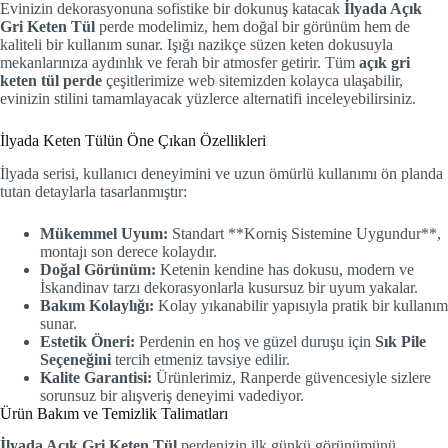
Evinizin dekorasyonuna sofistike bir dokunuş katacak
İlyada Açık
Gri Keten Tül
perde modelimiz, hem doğal bir görünüm hem de
kaliteli bir kullanım sunar. Işığı nazikçe süzen keten dokusuyla
mekanlarınıza aydınlık ve ferah bir atmosfer getirir. Tüm
açık gri
keten tül perde
çeşitlerimize web sitemizden kolayca ulaşabilir,
evinizin stilini tamamlayacak yüzlerce alternatifi inceleyebilirsiniz.
İlyada Keten Tülün Öne Çıkan Özellikleri
İlyada serisi, kullanıcı deneyimini ve uzun ömürlü kullanımı ön planda
tutan detaylarla tasarlanmıştır:
Mükemmel Uyum:
Standart **Korniş Sistemine Uygundur**,
montajı son derece kolaydır.
Doğal Görünüm:
Ketenin kendine has dokusu, modern ve
İskandinav tarzı dekorasyonlarla kusursuz bir uyum yakalar.
Bakım Kolaylığı:
Kolay yıkanabilir yapısıyla pratik bir kullanım
sunar.
Estetik Öneri:
Perdenin en hoş ve güzel duruşu için
Sık Pile
Seçeneğini
tercih etmeniz tavsiye edilir.
Kalite Garantisi:
Ürünlerimiz, Ranperde güvencesiyle sizlere
sorunsuz bir alışveriş deneyimi vadediyor.
Ürün Bakım ve Temizlik Talimatları
İlyada Açık Gri Keten Tül
perdenizin ilk günkü görünümünü