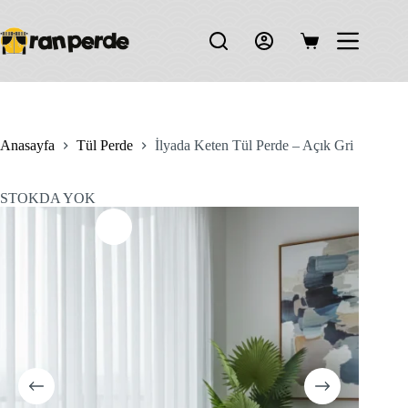
Skip
to
content
Shopping
cart
Anasayfa
Tül Perde
İlyada Keten Tül Perde – Açık Gri
STOKDA YOK