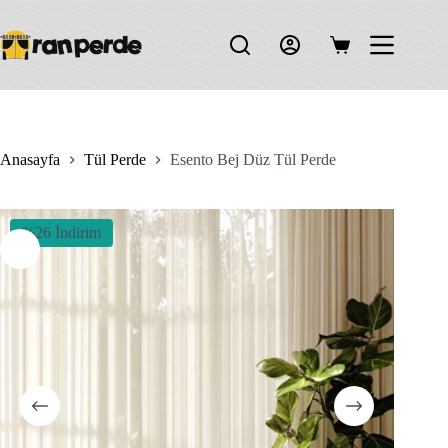
Skip
to
content
Shopping
cart
Anasayfa
Tül Perde
Esento Bej Düz Tül Perde
%26 İndirim