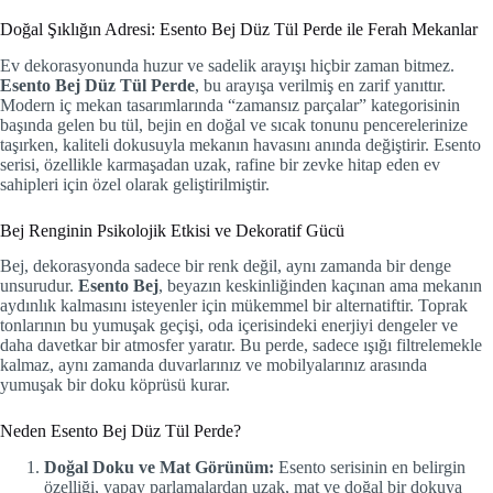
Doğal Şıklığın Adresi: Esento Bej Düz Tül Perde ile Ferah Mekanlar
Ev dekorasyonunda huzur ve sadelik arayışı hiçbir zaman bitmez.
Esento Bej Düz Tül Perde
, bu arayışa verilmiş en zarif yanıttır.
Modern iç mekan tasarımlarında “zamansız parçalar” kategorisinin
başında gelen bu tül, bejin en doğal ve sıcak tonunu pencerelerinize
taşırken, kaliteli dokusuyla mekanın havasını anında değiştirir. Esento
serisi, özellikle karmaşadan uzak, rafine bir zevke hitap eden ev
sahipleri için özel olarak geliştirilmiştir.
Bej Renginin Psikolojik Etkisi ve Dekoratif Gücü
Bej, dekorasyonda sadece bir renk değil, aynı zamanda bir denge
unsurudur.
Esento Bej
, beyazın keskinliğinden kaçınan ama mekanın
aydınlık kalmasını isteyenler için mükemmel bir alternatiftir. Toprak
tonlarının bu yumuşak geçişi, oda içerisindeki enerjiyi dengeler ve
daha davetkar bir atmosfer yaratır. Bu perde, sadece ışığı filtrelemekle
kalmaz, aynı zamanda duvarlarınız ve mobilyalarınız arasında
yumuşak bir doku köprüsü kurar.
Neden Esento Bej Düz Tül Perde?
Doğal Doku ve Mat Görünüm:
Esento serisinin en belirgin
özelliği, yapay parlamalardan uzak, mat ve doğal bir dokuya