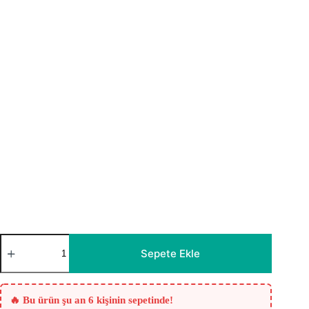
Esento
Bej
Sepete Ekle
Düz
Tül
Perde
adet
🔥 Bu ürün şu an 6 kişinin sepetinde!