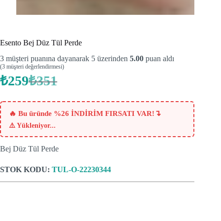
Esento Bej Düz Tül Perde
3
müşteri puanına dayanarak 5 üzerinden
5.00
puan aldı
(
3
müşteri değerlendirmesi)
₺
259
₺
351
Orijinal
Şu
fiyat:
andaki
fiyat:
₺351.
₺259.
↴
🔥 Bu üründe %26 İNDİRİM FIRSATI VAR!
⚠️
Yükleniyor...
Bej Düz Tül Perde
STOK KODU:
TUL-O-22230344