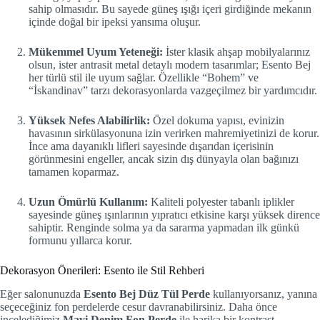
sahip olmasıdır. Bu sayede güneş ışığı içeri girdiğinde mekanın
içinde doğal bir ipeksi yansıma oluşur.
Mükemmel Uyum Yeteneği:
İster klasik ahşap mobilyalarınız
olsun, ister antrasit metal detaylı modern tasarımlar; Esento Bej
her türlü stil ile uyum sağlar. Özellikle “Bohem” ve
“İskandinav” tarzı dekorasyonlarda vazgeçilmez bir yardımcıdır.
Yüksek Nefes Alabilirlik:
Özel dokuma yapısı, evinizin
havasının sirkülasyonuna izin verirken mahremiyetinizi de korur.
İnce ama dayanıklı lifleri sayesinde dışarıdan içerisinin
görünmesini engeller, ancak sizin dış dünyayla olan bağınızı
tamamen koparmaz.
Uzun Ömürlü Kullanım:
Kaliteli polyester tabanlı iplikler
sayesinde güneş ışınlarının yıpratıcı etkisine karşı yüksek dirence
sahiptir. Renginde solma ya da sararma yapmadan ilk günkü
formunu yıllarca korur.
Dekorasyon Önerileri: Esento ile Stil Rehberi
Eğer salonunuzda
Esento Bej Düz Tül Perde
kullanıyorsanız, yanına
seçeceğiniz fon perdelerde cesur davranabilirsiniz. Daha önce
incelediğimiz
Mavi Denim Fon Perde
ile harika bir kontrast