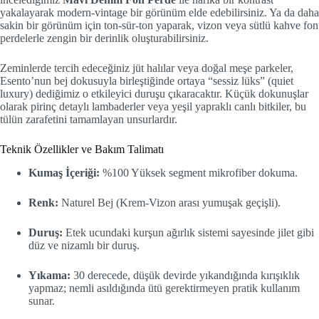
yakalayarak modern-vintage bir görünüm elde edebilirsiniz. Ya da daha
sakin bir görünüm için ton-sür-ton yaparak, vizon veya sütlü kahve fon
perdelerle zengin bir derinlik oluşturabilirsiniz.
Zeminlerde tercih edeceğiniz jüt halılar veya doğal meşe parkeler,
Esento’nun bej dokusuyla birleştiğinde ortaya “sessiz lüks” (quiet
luxury) dediğimiz o etkileyici duruşu çıkaracaktır. Küçük dokunuşlar
olarak pirinç detaylı lambaderler veya yeşil yapraklı canlı bitkiler, bu
tülün zarafetini tamamlayan unsurlardır.
Teknik Özellikler ve Bakım Talimatı
Kumaş İçeriği:
%100 Yüksek segment mikrofiber dokuma.
Renk:
Naturel Bej (Krem-Vizon arası yumuşak geçişli).
Duruş:
Etek ucundaki kurşun ağırlık sistemi sayesinde jilet gibi
düz ve nizamlı bir duruş.
Yıkama:
30 derecede, düşük devirde yıkandığında kırışıklık
yapmaz; nemli asıldığında ütü gerektirmeyen pratik kullanım
sunar.