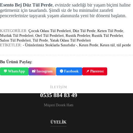
Esento Bej Düz Tül Perde
, evinizde sadeliği bir yaşam biçimi haline
getirmeniz için tasarlandı. Şimdi siz de bu minimalist zarafeti
pencerelerinize taşıyarak yaşam alanınızda yeni bir dönemi başlatın.
KATEGORİLER:
Çocuk Odası Tül Perdeleri
,
Düz Tül Perde
,
Keten Tül Perde
,
Mutfak Tül Perdeleri
,
Otel Tül Perdeleri
,
Rustik Perdeler
,
Rustik Tül Perdeler
,
Salon Tül Perdeleri
,
Tül Perde
,
Yatak Odası Tül Perdeleri
ETİKETLER:
- Ürünlerimiz Stoklarla Sınırlıdır -
,
Keten Perde
,
Keten tül
,
tül perde
Bu Ürünü Paylaş:
💬 WhatsApp
📸 Instagram
🔵 Facebook
📌 Pinterest
İLETİŞİM
0535 884 83 49
Müşteri Destek Hattı
ÜYELİK