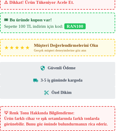
⚠️ Dikkat! Ürün Tükeniyor Acele Et.
🎟️
Bu üründe kupon var!
Sepette 100 TL indirim için kod:
RAN100
Müşteri Değerlendirmelerini Oku
★★★★★
Gerçek müşteri deneyimlerine göz atın
Güvenli Ödeme
3-5 iş gününde kargoda
Özel Dikim
💡
Renk Tonu Hakkında Bilgilendirme:
Ürün farklı cihaz ve ışık ortamlarında farklı tonlarda
görünebilir. Bunu göz önünde bulundurmanızı rica ederiz.