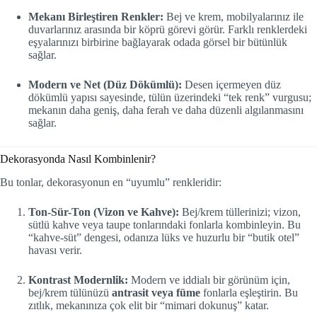
Mekanı Birleştiren Renkler:
Bej ve krem, mobilyalarınız ile
duvarlarınız arasında bir köprü görevi görür. Farklı renklerdeki
eşyalarınızı birbirine bağlayarak odada görsel bir bütünlük
sağlar.
Modern ve Net (Düz Dökümlü):
Desen içermeyen düz
dökümlü yapısı sayesinde, tülün üzerindeki “tek renk” vurgusu;
mekanın daha geniş, daha ferah ve daha düzenli algılanmasını
sağlar.
Dekorasyonda Nasıl Kombinlenir?
Bu tonlar, dekorasyonun en “uyumlu” renkleridir:
Ton-Sür-Ton (Vizon ve Kahve):
Bej/krem tüllerinizi; vizon,
sütlü kahve veya taupe tonlarındaki fonlarla kombinleyin. Bu
“kahve-süt” dengesi, odanıza lüks ve huzurlu bir “butik otel”
havası verir.
Kontrast Modernlik:
Modern ve iddialı bir görünüm için,
bej/krem tülünüzü
antrasit veya füme
fonlarla eşleştirin. Bu
zıtlık, mekanınıza çok elit bir “mimari dokunuş” katar.