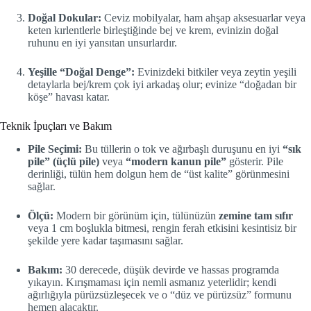
Doğal Dokular:
Ceviz mobilyalar, ham ahşap aksesuarlar veya
keten kırlentlerle birleştiğinde bej ve krem, evinizin doğal
ruhunu en iyi yansıtan unsurlardır.
Yeşille “Doğal Denge”:
Evinizdeki bitkiler veya zeytin yeşili
detaylarla bej/krem çok iyi arkadaş olur; evinize “doğadan bir
köşe” havası katar.
Teknik İpuçları ve Bakım
Pile Seçimi:
Bu tüllerin o tok ve ağırbaşlı duruşunu en iyi
“sık
pile” (üçlü pile)
veya
“modern kanun pile”
gösterir. Pile
derinliği, tülün hem dolgun hem de “üst kalite” görünmesini
sağlar.
Ölçü:
Modern bir görünüm için, tülünüzün
zemine tam sıfır
veya 1 cm boşlukla bitmesi, rengin ferah etkisini kesintisiz bir
şekilde yere kadar taşımasını sağlar.
Bakım:
30 derecede, düşük devirde ve hassas programda
yıkayın. Kırışmaması için nemli asmanız yeterlidir; kendi
ağırlığıyla pürüzsüzleşecek ve o “düz ve pürüzsüz” formunu
hemen alacaktır.