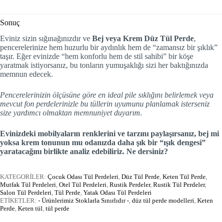
Sonuç
Eviniz sizin sığınağınızdır ve
Bej veya Krem Düz Tül Perde
,
pencerelerinize hem huzurlu bir aydınlık hem de “zamansız bir şıklık”
taşır. Eğer evinizde “hem konforlu hem de stil sahibi” bir köşe
yaratmak istiyorsanız, bu tonların yumuşaklığı sizi her baktığınızda
memnun edecek.
Pencerelerinizin ölçüsüne göre en ideal pile sıklığını belirlemek veya
mevcut fon perdelerinizle bu tüllerin uyumunu planlamak isterseniz
size yardımcı olmaktan memnuniyet duyarım.
Evinizdeki mobilyaların renklerini ve tarzını paylaşırsanız, bej mi
yoksa krem tonunun mu odanızda daha şık bir “ışık dengesi”
yaratacağını birlikte analiz edebiliriz. Ne dersiniz?
KATEGORİLER:
Çocuk Odası Tül Perdeleri
,
Düz Tül Perde
,
Keten Tül Perde
,
Mutfak Tül Perdeleri
,
Otel Tül Perdeleri
,
Rustik Perdeler
,
Rustik Tül Perdeler
,
Salon Tül Perdeleri
,
Tül Perde
,
Yatak Odası Tül Perdeleri
ETİKETLER:
- Ürünlerimiz Stoklarla Sınırlıdır -
,
düz tül perde modelleri
,
Keten
Perde
,
Keten tül
,
tül perde