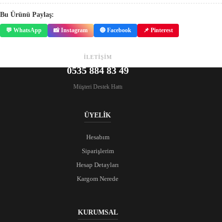
Bu Ürünü Paylaş:
💬 WhatsApp
📸 Instagram
🔵 Facebook
📌 Pinterest
İLETİŞİM
0535 884 83 49
Müşteri Destek Hattı
ÜYELİK
Hesabım
Siparişlerim
Hesap Detayları
Kargom Nerede
KURUMSAL