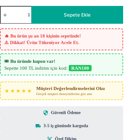
Düz
Tül
Sepete Ekle
Perde
Bej
-
Krem
🔥 Bu ürün şu an 18 kişinin sepetinde!
adet
⚠️ Dikkat! Ürün Tükeniyor Acele Et.
🎟️
Bu üründe kupon var!
Sepette 100 TL indirim için kod:
RAN100
Müşteri Değerlendirmelerini Oku
★★★★★
Gerçek müşteri deneyimlerine göz atın
Güvenli Ödeme
3-5 iş gününde kargoda
Özel Dikim