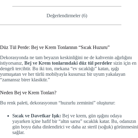
Değerlendirmeler (6)
Düz Tül Perde: Bej ve Krem Tonlarının “Sıcak Huzuru”
Dekorasyonda ne tam beyazın keskinliğini ne de kahvenin ağırlığını
istiyorsanız,
Bej ve Krem tonlarındaki düz tül perdeler
sizin için en
dengeli tercihtir. Bu iki ton, mekana “ev sıcaklığı” katan, ışığı
yumuşatan ve her türlü mobilyayla kusursuz bir uyum yakalayan
“zamansız birer klasiktir.”
Neden Bej ve Krem Tonları?
Bu renk paleti, dekorasyonun “huzurlu zeminini” oluşturur:
Sıcak ve Davetkar Işık:
Bej ve krem, gün ışığını odaya
yayarken içine hafif bir “altın sarısı” sıcaklık katar. Bu, odanızın
gün boyu daha dinlendirici ve daha az steril (soğuk) görünmesini
sağlar.