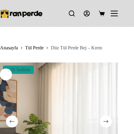
Skip
to
content
Shopping
cart
Anasayfa
Tül Perde
Düz Tül Perde Bej – Krem
%26 İndirim