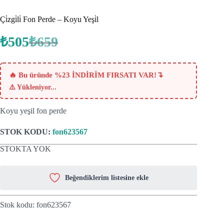
Çi̇zgi̇li̇ Fon Perde – Koyu Yeşi̇l
₺
505
₺
659
Orijinal
Şu
fiyat:
andaki
fiyat:
₺659.
₺505.
↴
🔥 Bu üründe %23 İNDİRİM FIRSATI VAR!
⚠️
Yükleniyor...
Koyu yeşil fon perde
STOK KODU:
fon623567
STOKTA YOK
Beğendiklerim listesine ekle
Stok kodu:
fon623567