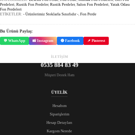
Perdeleri
,
Rustik Fon Perdeler
,
Rustik Perdeler
,
Salon Fon Perdeleri
,
Yatak Odası
Fon Perdeleri
ETİKETLER:
- Ürünlerimiz Stoklarla Sınırlıdır -
,
Fon Perde
Bu Ürünü Paylaş:
💬 WhatsApp
📸 Instagram
🔵 Facebook
📌 Pinterest
İLETİŞİM
0535 884 83 49
Müşteri Destek Hattı
ÜYELİK
Hesabım
Siparişlerim
Hesap Detayları
Kargom Nerede