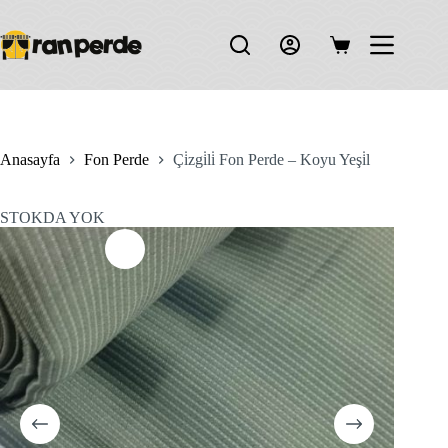
Skip
to
content
Shopping
cart
Anasayfa
Fon Perde
Çi̇zgi̇li̇ Fon Perde – Koyu Yeşi̇l
STOKDA YOK