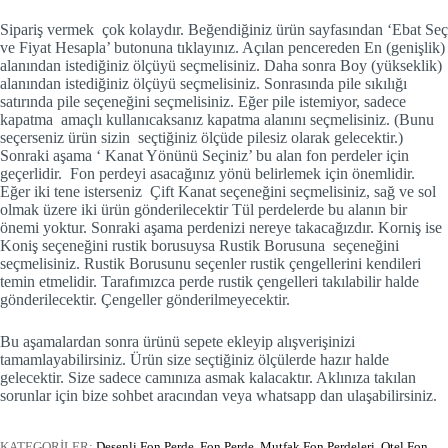
Sipariş vermek çok kolaydır. Beğendiğiniz ürün sayfasından ‘Ebat Seç
ve Fiyat Hesapla’ butonuna tıklayınız. Açılan pencereden En (genişlik)
alanından istediğiniz ölçüyü seçmelisiniz. Daha sonra Boy (yükseklik)
alanından istediğiniz ölçüyü seçmelisiniz. Sonrasında pile sıkılığı
satırında pile seçeneğini seçmelisiniz. Eğer pile istemiyor, sadece
kapatma amaçlı kullanıcaksanız kapatma alanını seçmelisiniz. (Bunu
seçerseniz ürün sizin seçtiğiniz ölçüde pilesiz olarak gelecektir.)
Sonraki aşama ‘ Kanat Yönünü Seçiniz’ bu alan fon perdeler için
geçerlidir. Fon perdeyi asacağınız yönü belirlemek için önemlidir.
Eğer iki tene isterseniz Çift Kanat seçeneğini seçmelisiniz, sağ ve sol
olmak üzere iki ürün gönderilecektir Tül perdelerde bu alanın bir
önemi yoktur. Sonraki aşama perdenizi nereye takacağızdır. Korniş ise
Koniş seçeneğini rustik borusuysa Rustik Borusuna seçeneğini
seçmelisiniz. Rustik Borusunu seçenler rustik çengellerini kendileri
temin etmelidir. Tarafımızca perde rustik çengelleri takılabilir halde
gönderilecektir. Çengeller gönderilmeyecektir.
Bu aşamalardan sonra ürünü sepete ekleyip alışverişinizi
tamamlayabilirsiniz. Ürün size seçtiğiniz ölçülerde hazır halde
gelecektir. Size sadece camınıza asmak kalacaktır. Aklınıza takılan
sorunlar için bize sohbet aracından veya whatsapp dan ulaşabilirsiniz.
KATEGORİLER:
Desenli Fon Perde
,
Fon Perde
,
Mutfak Fon Perdeleri
,
Otel Fon