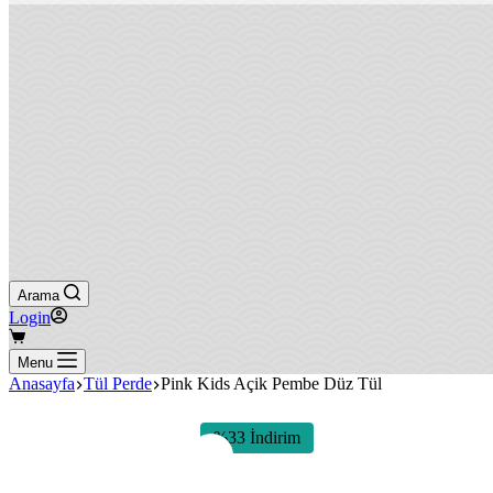
Arama
Login
Shopping
cart
Menu
Anasayfa
Tül Perde
Pink Kids Açik Pembe Düz Tül
%33 İndirim