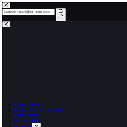
Skip
to
content
No
results
Beğendiklerim
Blackout Karartma Perdeler
Hazır Perdeler
Fırsat Ürünleri
Fon Perde