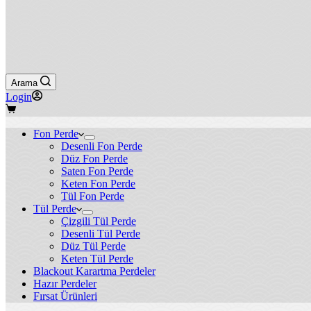
Arama
Login
Shopping
cart
Fon Perde
Desenli Fon Perde
Düz Fon Perde
Saten Fon Perde
Keten Fon Perde
Tül Fon Perde
Tül Perde
Çizgili Tül Perde
Desenli Tül Perde
Düz Tül Perde
Keten Tül Perde
Blackout Karartma Perdeler
Hazır Perdeler
Fırsat Ürünleri