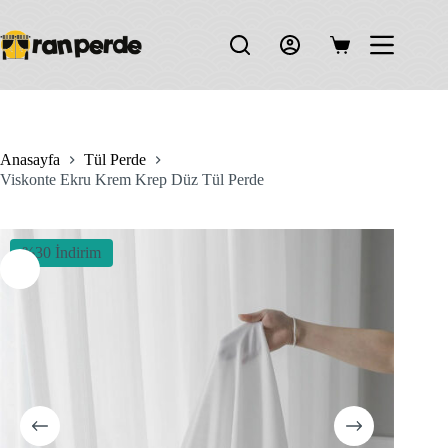
Skip
to
content
Shopping
cart
Anasayfa
Tül Perde
Viskonte Ekru Krem Krep Düz Tül Perde
%30 İndirim