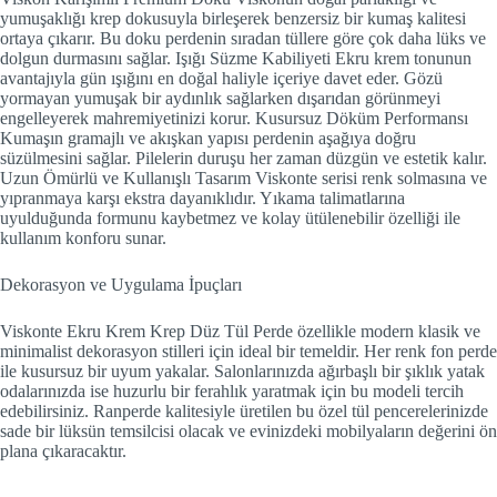
yumuşaklığı krep dokusuyla birleşerek benzersiz bir kumaş kalitesi
ortaya çıkarır. Bu doku perdenin sıradan tüllere göre çok daha lüks ve
dolgun durmasını sağlar. Işığı Süzme Kabiliyeti Ekru krem tonunun
avantajıyla gün ışığını en doğal haliyle içeriye davet eder. Gözü
yormayan yumuşak bir aydınlık sağlarken dışarıdan görünmeyi
engelleyerek mahremiyetinizi korur. Kusursuz Döküm Performansı
Kumaşın gramajlı ve akışkan yapısı perdenin aşağıya doğru
süzülmesini sağlar. Pilelerin duruşu her zaman düzgün ve estetik kalır.
Uzun Ömürlü ve Kullanışlı Tasarım Viskonte serisi renk solmasına ve
yıpranmaya karşı ekstra dayanıklıdır. Yıkama talimatlarına
uyulduğunda formunu kaybetmez ve kolay ütülenebilir özelliği ile
kullanım konforu sunar.
Dekorasyon ve Uygulama İpuçları
Viskonte Ekru Krem Krep Düz Tül Perde özellikle modern klasik ve
minimalist dekorasyon stilleri için ideal bir temeldir. Her renk fon perde
ile kusursuz bir uyum yakalar. Salonlarınızda ağırbaşlı bir şıklık yatak
odalarınızda ise huzurlu bir ferahlık yaratmak için bu modeli tercih
edebilirsiniz. Ranperde kalitesiyle üretilen bu özel tül pencerelerinizde
sade bir lüksün temsilcisi olacak ve evinizdeki mobilyaların değerini ön
plana çıkaracaktır.