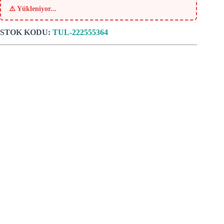
⚠️
Yükleniyor...
STOK KODU:
TUL-222555364