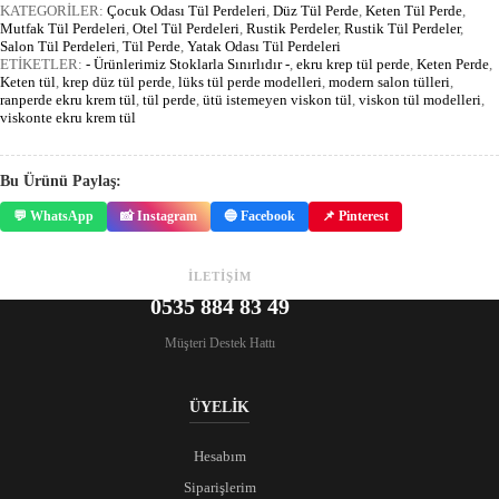
KATEGORİLER:
Çocuk Odası Tül Perdeleri
,
Düz Tül Perde
,
Keten Tül Perde
,
Mutfak Tül Perdeleri
,
Otel Tül Perdeleri
,
Rustik Perdeler
,
Rustik Tül Perdeler
,
Salon Tül Perdeleri
,
Tül Perde
,
Yatak Odası Tül Perdeleri
ETİKETLER:
- Ürünlerimiz Stoklarla Sınırlıdır -
,
ekru krep tül perde
,
Keten Perde
,
Keten tül
,
krep düz tül perde
,
lüks tül perde modelleri
,
modern salon tülleri
,
ranperde ekru krem tül
,
tül perde
,
ütü istemeyen viskon tül
,
viskon tül modelleri
,
viskonte ekru krem tül
Bu Ürünü Paylaş:
💬 WhatsApp
📸 Instagram
🔵 Facebook
📌 Pinterest
İLETİŞİM
0535 884 83 49
Müşteri Destek Hattı
ÜYELİK
Hesabım
Siparişlerim