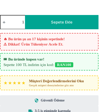
Viskonte
Ekru
Sepete Ekle
Krem
Krep
Düz
Tül
🔥 Bu ürün şu an 17 kişinin sepetinde!
Perde
⚠️ Dikkat! Ürün Tükeniyor Acele Et.
adet
🎟️
Bu üründe kupon var!
Sepette 100 TL indirim için kod:
RAN100
Müşteri Değerlendirmelerini Oku
★★★★★
Gerçek müşteri deneyimlerine göz atın
Güvenli Ödeme
3-5 iş gününde kargoda