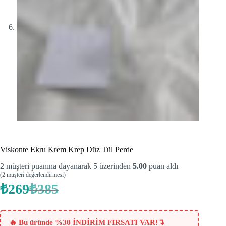
Viskonte Ekru Krem Krep Düz Tül Perde
2
müşteri puanına dayanarak 5 üzerinden
5.00
puan aldı
(
2
müşteri değerlendirmesi)
₺
269
₺
385
Orijinal
Şu
fiyat:
andaki
fiyat:
₺385.
₺269.
↴
🔥 Bu üründe %30 İNDİRİM FIRSATI VAR!