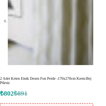
2 Adet Keten Etnik Desen Fon Perde -170x270cm Krem-Bej
Pilesiz
₺
802
₺
891
Orijinal
Şu
fiyat:
andaki
fiyat:
₺891.