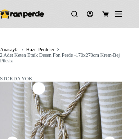
Skip
to
content
Shopping
cart
Anasayfa
Hazır Perdeler
2 Adet Keten Etnik Desen Fon Perde -170x270cm Krem-Bej
Pilesiz
STOKDA YOK