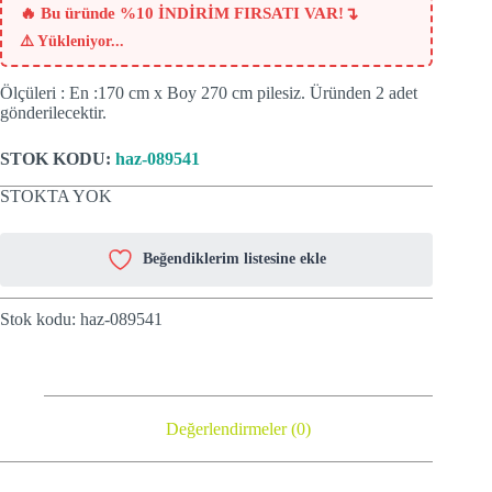
₺802.
↴
🔥 Bu üründe %10 İNDİRİM FIRSATI VAR!
⚠️
Yükleniyor...
Ölçüleri : En :170 cm x Boy 270 cm pilesiz. Üründen 2 adet
gönderilecektir.
STOK KODU:
haz-089541
STOKTA YOK
Beğendiklerim listesine ekle
Stok kodu:
haz-089541
Değerlendirmeler (0)