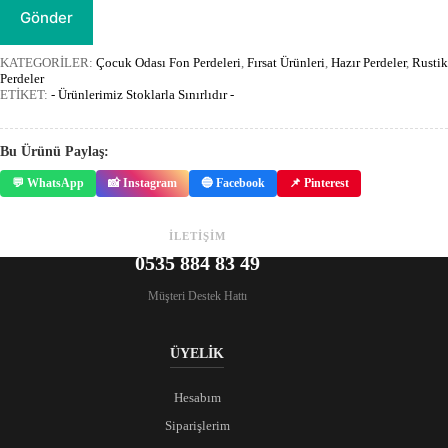
Gönder
KATEGORİLER:
Çocuk Odası Fon Perdeleri
,
Fırsat Ürünleri
,
Hazır Perdeler
,
Rustik
Perdeler
ETİKET:
- Ürünlerimiz Stoklarla Sınırlıdır -
Bu Ürünü Paylaş:
💬 WhatsApp
📸 Instagram
🔵 Facebook
📌 Pinterest
İLETİŞİM
0535 884 83 49
Müşteri Destek Hattı
ÜYELİK
Hesabım
Siparişlerim