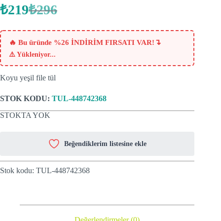
₺
219
₺
296
Orijinal
Şu
fiyat:
andaki
fiyat:
₺296.
₺219.
↴
🔥 Bu üründe %26 İNDİRİM FIRSATI VAR!
⚠️
Yükleniyor...
Koyu yeşil file tül
STOK KODU:
TUL-448742368
STOKTA YOK
Beğendiklerim listesine ekle
Stok kodu:
TUL-448742368
Değerlendirmeler (0)