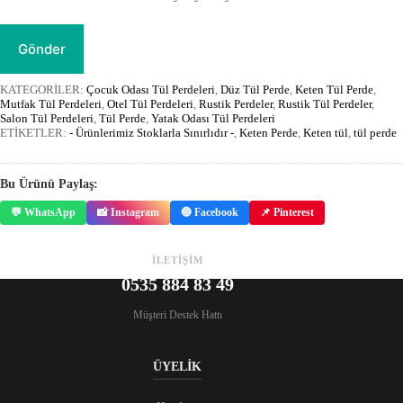
Gönder
KATEGORİLER:
Çocuk Odası Tül Perdeleri
,
Düz Tül Perde
,
Keten Tül Perde
,
Mutfak Tül Perdeleri
,
Otel Tül Perdeleri
,
Rustik Perdeler
,
Rustik Tül Perdeler
,
Salon Tül Perdeleri
,
Tül Perde
,
Yatak Odası Tül Perdeleri
ETİKETLER:
- Ürünlerimiz Stoklarla Sınırlıdır -
,
Keten Perde
,
Keten tül
,
tül perde
Bu Ürünü Paylaş:
💬 WhatsApp
📸 Instagram
🔵 Facebook
📌 Pinterest
İLETİŞİM
0535 884 83 49
Müşteri Destek Hattı
ÜYELİK