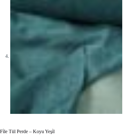
Fi̇le Tül Perde – Koyu Yeşi̇l