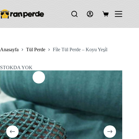
Skip
to
content
Shopping
cart
Anasayfa
Tül Perde
Fi̇le Tül Perde – Koyu Yeşi̇l
STOKDA YOK