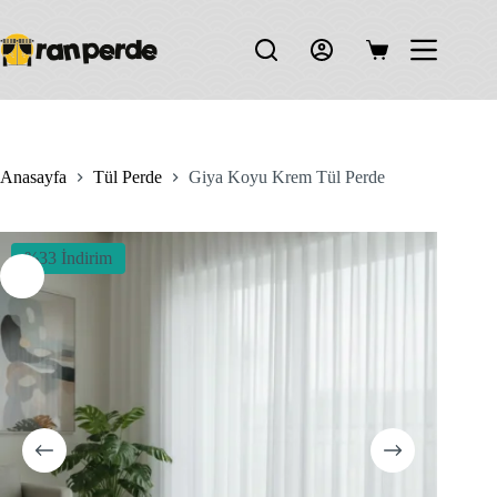
Skip
to
content
Shopping
cart
Anasayfa
Tül Perde
Giya Koyu Krem Tül Perde
%33 İndirim