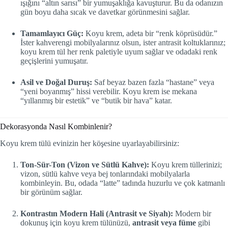
ışığını “altın sarısı” bir yumuşaklığa kavuşturur. Bu da odanızın
gün boyu daha sıcak ve davetkar görünmesini sağlar.
Tamamlayıcı Güç:
Koyu krem, adeta bir “renk köprüsüdür.”
İster kahverengi mobilyalarınız olsun, ister antrasit koltuklarınız;
koyu krem tül her renk paletiyle uyum sağlar ve odadaki renk
geçişlerini yumuşatır.
Asil ve Doğal Duruş:
Saf beyaz bazen fazla “hastane” veya
“yeni boyanmış” hissi verebilir. Koyu krem ise mekana
“yıllanmış bir estetik” ve “butik bir hava” katar.
Dekorasyonda Nasıl Kombinlenir?
Koyu krem tülü evinizin her köşesine uyarlayabilirsiniz:
Ton-Sür-Ton (Vizon ve Sütlü Kahve):
Koyu krem tüllerinizi;
vizon, sütlü kahve veya bej tonlarındaki mobilyalarla
kombinleyin. Bu, odada “latte” tadında huzurlu ve çok katmanlı
bir görünüm sağlar.
Kontrastın Modern Hali (Antrasit ve Siyah):
Modern bir
dokunuş için koyu krem tülünüzü,
antrasit veya füme
gibi