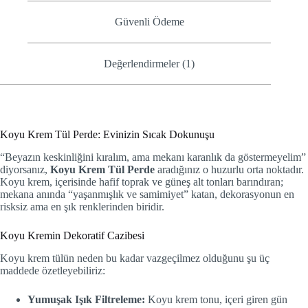
Güvenli Ödeme
Değerlendirmeler (1)
Koyu Krem Tül Perde: Evinizin Sıcak Dokunuşu
“Beyazın keskinliğini kıralım, ama mekanı karanlık da göstermeyelim”
diyorsanız,
Koyu Krem Tül Perde
aradığınız o huzurlu orta noktadır.
Koyu krem, içerisinde hafif toprak ve güneş alt tonları barındıran;
mekana anında “yaşanmışlık ve samimiyet” katan, dekorasyonun en
risksiz ama en şık renklerinden biridir.
Koyu Kremin Dekoratif Cazibesi
Koyu krem tülün neden bu kadar vazgeçilmez olduğunu şu üç
maddede özetleyebiliriz:
Yumuşak Işık Filtreleme:
Koyu krem tonu, içeri giren gün