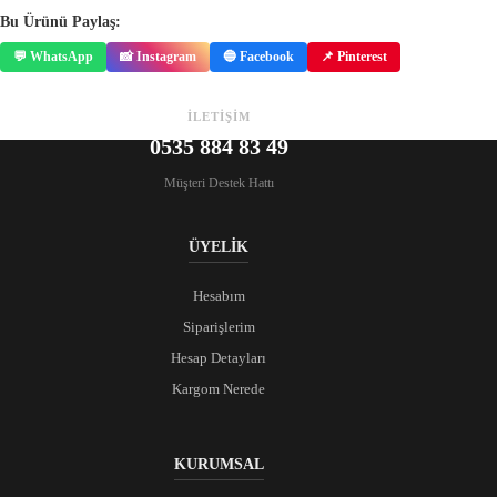
Bu Ürünü Paylaş:
💬 WhatsApp
📸 Instagram
🔵 Facebook
📌 Pinterest
İLETİŞİM
0535 884 83 49
Müşteri Destek Hattı
ÜYELİK
Hesabım
Siparişlerim
Hesap Detayları
Kargom Nerede
KURUMSAL