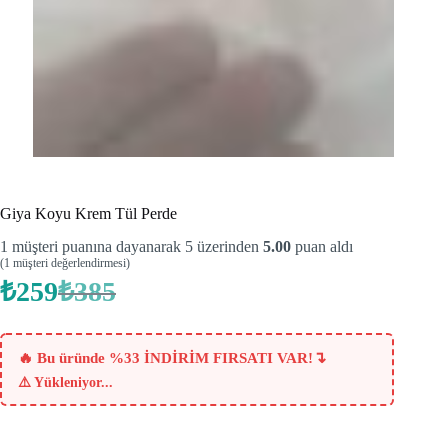
Giya Koyu Krem Tül Perde
1
müşteri puanına dayanarak 5 üzerinden
5.00
puan aldı
(
1
müşteri değerlendirmesi)
₺
259
₺
385
Orijinal
Şu
fiyat:
andaki
fiyat:
₺385.
₺259.
↴
🔥 Bu üründe %33 İNDİRİM FIRSATI VAR!
⚠️
Yükleniyor...