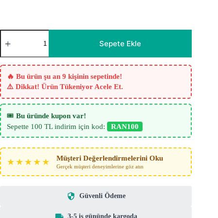
Giya
Koyu
Sepete Ekle
Krem
Tül
Perde
adet
🔥 Bu ürün şu an 9 kişinin sepetinde!
⚠️ Dikkat! Ürün Tükeniyor Acele Et.
🎟️
Bu üründe kupon var!
Sepette 100 TL indirim için kod:
RAN100
Müşteri Değerlendirmelerini Oku
★★★★★
Gerçek müşteri deneyimlerine göz atın
Güvenli Ödeme
3-5 iş gününde kargoda