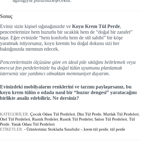
ağırlığıyla pürüzsüzleşecektir.
Sonuç
Eviniz sizin kişisel sığınağınızdır ve
Koyu Krem Tül Perde
,
pencerelerinize hem huzurlu bir sıcaklık hem de “doğal bir zarafet”
taşır. Eğer evinizde “hem konforlu hem de stil sahibi” bir köşe
yaratmak istiyorsanız, koyu kremin bu doğal dokusu sizi her
baktığınızda memnun edecek.
Pencerelerinizin ölçüsüne göre en ideal pile sıklığını belirlemek veya
mevcut fon perdelerinizle bu doğal tülün uyumunu planlamak
isterseniz size yardımcı olmaktan memnuniyet duyarım.
Evinizdeki mobilyaların renklerini ve tarzını paylaşırsanız, bu
koyu krem tülün o odada nasıl bir “huzur dengesi” yaratacağını
birlikte analiz edebiliriz. Ne dersiniz?
KATEGORİLER:
Çocuk Odası Tül Perdeleri
,
Düz Tül Perde
,
Mutfak Tül Perdeleri
,
Otel Tül Perdeleri
,
Rustik Perdeler
,
Rustik Tül Perdeler
,
Salon Tül Perdeleri
,
Tül
Perde
,
Yatak Odası Tül Perdeleri
ETİKETLER:
- Ürünlerimiz Stoklarla Sınırlıdır -
,
krem tül perde
,
tül perde