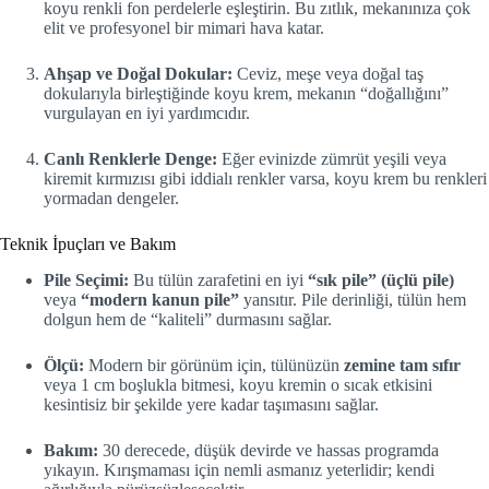
koyu renkli fon perdelerle eşleştirin. Bu zıtlık, mekanınıza çok
elit ve profesyonel bir mimari hava katar.
Ahşap ve Doğal Dokular:
Ceviz, meşe veya doğal taş
dokularıyla birleştiğinde koyu krem, mekanın “doğallığını”
vurgulayan en iyi yardımcıdır.
Canlı Renklerle Denge:
Eğer evinizde zümrüt yeşili veya
kiremit kırmızısı gibi iddialı renkler varsa, koyu krem bu renkleri
yormadan dengeler.
Teknik İpuçları ve Bakım
Pile Seçimi:
Bu tülün zarafetini en iyi
“sık pile” (üçlü pile)
veya
“modern kanun pile”
yansıtır. Pile derinliği, tülün hem
dolgun hem de “kaliteli” durmasını sağlar.
Ölçü:
Modern bir görünüm için, tülünüzün
zemine tam sıfır
veya 1 cm boşlukla bitmesi, koyu kremin o sıcak etkisini
kesintisiz bir şekilde yere kadar taşımasını sağlar.
Bakım:
30 derecede, düşük devirde ve hassas programda
yıkayın. Kırışmaması için nemli asmanız yeterlidir; kendi