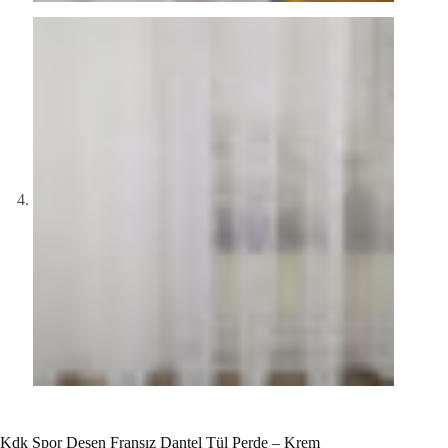
Kdk Spor Desen Fransız Dantel Tül Perde – Krem