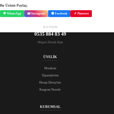
Bu Ürünü Paylaş:
💬 WhatsApp
📸 Instagram
🔵 Facebook
📌 Pinterest
İLETİŞİM
0535 884 83 49
Müşteri Destek Hattı
ÜYELİK
Hesabım
Siparişlerim
Hesap Detayları
Kargom Nerede
KURUMSAL