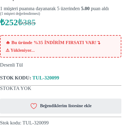
1
müşteri puanına dayanarak 5 üzerinden
5.00
puan aldı
(
1
müşteri değerlendirmesi)
₺
252
₺
385
Orijinal
Şu
fiyat:
andaki
fiyat:
₺385.
₺252.
↴
🔥 Bu üründe %35 İNDİRİM FIRSATI VAR!
⚠️
Yükleniyor...
Desenli Tül
STOK KODU:
TUL-320099
STOKTA YOK
Beğendiklerim listesine ekle
Stok kodu:
TUL-320099