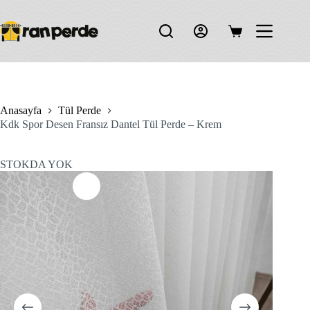
Skip
to
content
Shopping
cart
Anasayfa
Tül Perde
Kdk Spor Desen Fransız Dantel Tül Perde – Krem
STOKDA YOK